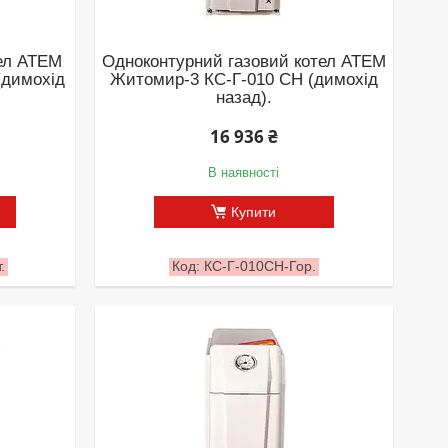
тел АТЕМ
Одноконтурний газовий котел АТЕМ
(димохід
Житомир-3 КС-Г-010 СН (димохід
назад).
16 936 ₴
В наявності
Купити
.
КС-Г-010СН-Гор.