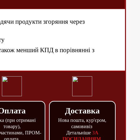
одячи продукти згоряння через
ту
 також менший КПД в порівнянні з
Оплата
Доставка
ка (при отримані
Нова пошта, кур'єром,
товару),
самовивіз
 частинами, ПРОМ-
Детальніше
З
А
оплата,
ПОСИЛАННЯМ
.