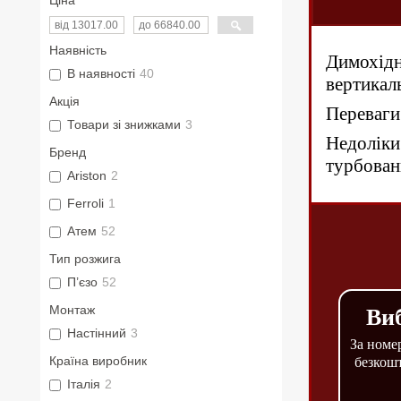
Наявність
Димохідн
В наявності
40
вертикал
Акція
Переваги:
Товари зі знижками
3
Недоліки
Бренд
турбован
Ariston
2
Ferroli
1
Атем
52
Тип розжига
П’єзо
52
Монтаж
Виб
Настінний
3
За ном
Країна виробник
безкошт
Італія
2