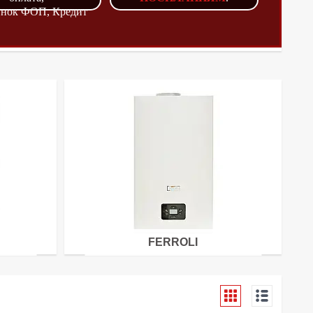
унок ФОП, Кредит
FERROLI