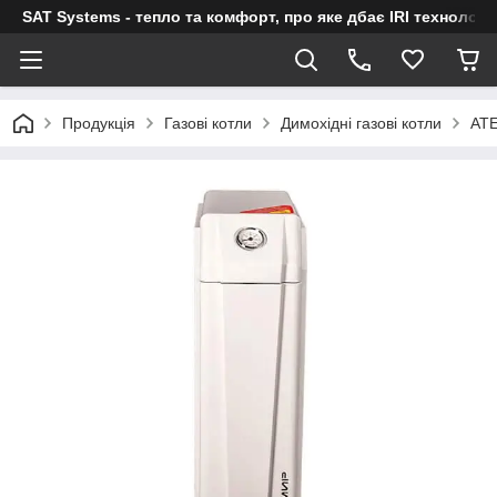
SAT Systems - тепло та комфорт, про яке дбає IRI технологі
Продукція
Газові котли
Димохідні газові котли
AT