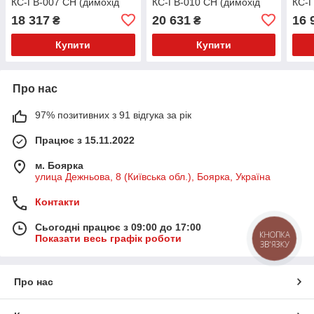
КС-ГВ-007 СН (димохід
КС-ГВ-010 СН (димохід
КС-Г
назад).
назад).
вгор
18 317
20 631
16 
₴
₴
Купити
Купити
Про нас
97% позитивних з 91 відгука за рік
Працює з 15.11.2022
м. Боярка
улица Дежньова, 8 (Київська обл.), Боярка, Україна
Контакти
Сьогодні працює з 09:00 до 17:00
КНОПКА
Показати весь графік роботи
ЗВ'ЯЗКУ
Про нас