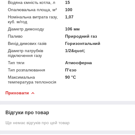
Водяна ємність котла, л
15
Опалювальна площа, м²
100
Номінальна витрата газу,
1,07
куб. м/год
Діаметр димоходу
106 мм
Паливо
Природний газ
Вихід димових газів
Горизонтальний
Діаметр патрубків
1/2&quot;
підключення газу
Тип тяги
Атмосферна
Тип розпалювання
П’єзо
Максимальна
90 °C
температура теплоносія
Приховати
Відгуки про товар
Ще немає відгуків про цей товар