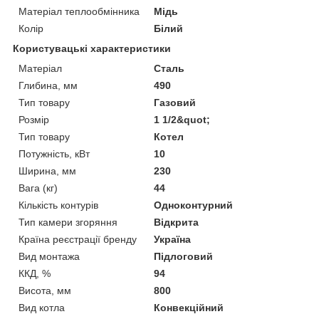
Матеріал теплообмінника
Мідь
Колір
Білий
Користувацькі характеристики
Матеріал
Сталь
Глибина, мм
490
Тип товару
Газовий
Розмір
1 1/2&quot;
Тип товару
Котел
Потужність, кВт
10
Ширина, мм
230
Вага (кг)
44
Кількість контурів
Одноконтурний
Тип камери згоряння
Відкрита
Країна реєстрації бренду
Україна
Вид монтажа
Підлоговий
ККД, %
94
Висота, мм
800
Вид котла
Конвекційний