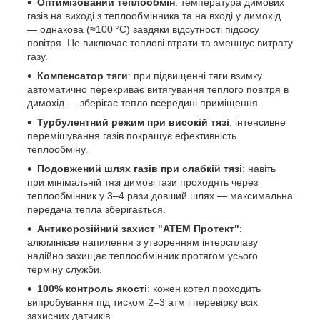
Оптимізований теплообмін
: температура димових
газів на виході з теплообмінника та на вході у димохід
— однакова (≈100 °C) завдяки відсутності підсосу
повітря. Це виключає теплові втрати та зменшує витрату
газу.
Компенсатор тяги
: при підвищенні тяги взимку
автоматично перекриває витягування теплого повітря в
димохід — зберігає тепло всередині приміщення.
Турбулентний режим при високій тязі
: інтенсивне
перемішування газів покращує ефективність
теплообміну.
Подовжений шлях газів при слабкій тязі
: навіть
при мінімальній тязі димові гази проходять через
теплообмінник у 3–4 рази довший шлях — максимальна
передача тепла зберігається.
Антикорозійний захист "АТЕМ Протект"
:
алюмінієве напилення з утворенням інтерсплаву
надійно захищає теплообмінник протягом усього
терміну служби.
100% контроль якості
: кожен котел проходить
випробування під тиском 2–3 атм і перевірку всіх
захисних датчиків.