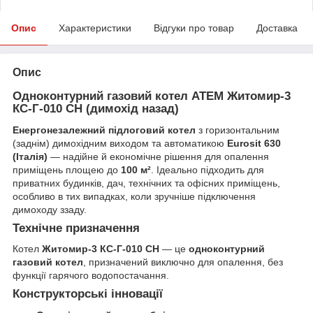
Опис
Характеристики
Відгуки про товар
Доставка
Опис
Одноконтурний газовий котел АТЕМ Житомир-3
КС-Г-010 СН (димохід назад)
Енергонезалежний підлоговий котел
з горизонтальним
(заднім) димохідним виходом та автоматикою
Eurosit 630
(Італія)
— надійне й економічне рішення для опалення
приміщень площею до
100 м²
. Ідеально підходить для
приватних будинків, дач, технічних та офісних приміщень,
особливо в тих випадках, коли зручніше підключення
димоходу ззаду.
Технічне призначення
Котел
Житомир-3 КС-Г-010 СН
— це
одноконтурний
газовий котел
, призначений виключно для опалення, без
функції гарячого водопостачання.
Конструкторські інновації