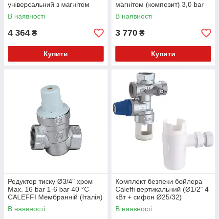
універсальний з магнітом
магнітом (композит) 3,0 bar
(композит) 3,0 bar 0–90 °C 5
0–90 °C 5 μm (Італія)
В наявності
В наявності
μm (Італія)
4 364
3 770
₴
₴
Купити
Купити
Редуктор тиску Ø3/4" хром
Комплект безпеки бойлера
Max. 16 bar 1-6 bar 40 °C
Caleffi вертикальний (Ø1/2" 4
CALEFFI Мембранній (Італія)
кВт + сифон Ø25/32)
В наявності
В наявності