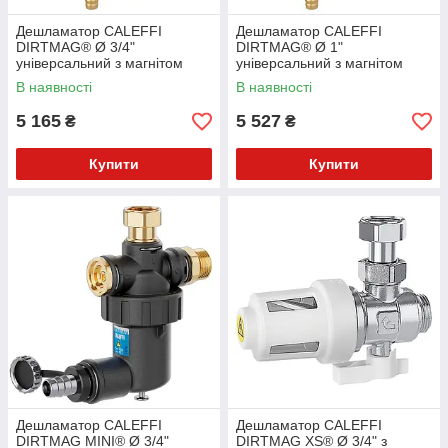
Дешламатор CALEFFI
Дешламатор CALEFFI
DIRTMAG® Ø 3/4"
DIRTMAG® Ø 1"
універсальний з магнітом
універсальний з магнітом
(композит) 3,0 bar 0–90 °C 5
(композит) 3,0 bar 0–90 °C 5
В наявності
В наявності
μm (Італія)
μm (Італія)
5 165
5 527
₴
₴
Купити
Купити
Дешламатор CALEFFI
Дешламатор CALEFFI
DIRTMAG MINI® Ø 3/4"
DIRTMAG XS® Ø 3/4" з