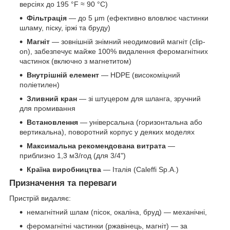
версіях до 195 °F ≈ 90 °C)
Фільтрація
— до 5 μm (ефективно вловлює частинки
шламу, піску, іржі та бруду)
Магніт
— зовнішній знімний неодимовий магніт (clip-
on), забезпечує майже 100% видалення феромагнітних
частинок (включно з магнетитом)
Внутрішній елемент
— HDPE (високоміцний
поліетилен)
Зливний кран
— зі штуцером для шланга, зручний
для промивання
Встановлення
— універсальна (горизонтальна або
вертикальна), поворотний корпус у деяких моделях
Максимальна рекомендована витрата
—
приблизно 1,3 м3/год (для 3/4")
Країна виробництва
— Італія (Caleffi Sp.A.)
Призначення та переваги
Пристрій видаляє:
немагнітний шлам (пісок, окаліна, бруд) — механічні,
феромагнітні частинки (ржавінець, магніт) — за