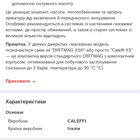
допомогою потужного магніту.
Це захищає кошенят, насоси, теплообмінники та запірну
арматуру від засмічення й передчасного зношування.
Особливо рекомендується в системах із настінними газовими
котлами, де простір обмежений, а також у старих системах із
великою кількістю відкладень.
Примітка
: У деяких джерелах і магазинах модель
позначається саме як "DIRTMAG XS®" або просто "Caleffi XS"
— це компактна версія стандартного DIRTMAG з композитним
корпусом, оптимізована для побутового застосування
(тискання до 3 барів, температура до 90 °C °C).
Приховати
Характеристики
Основні
Виробник
CALEFFI
Країна виробник
Італія