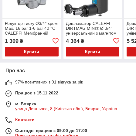
Редуктор тиску Ø3/4" хром
Дешламатор CALEFFI
Деш
Max. 16 bar 1-6 bar 40 °C
DIRTMAG MINI® Ø 3/4"
DIR
CALEFFI Мембранній
універсальний з магнітом
унів
(Італія)
(композит) 3,0 bar 0–90 °C
(ком
1 309
4 364
5 5
₴
₴
5 μm (Італія)
5 μm
Купити
Купити
Про нас
97% позитивних з 91 відгука за рік
Працює з 15.11.2022
м. Боярка
улица Дежньова, 8 (Київська обл.), Боярка, Україна
Контакти
Сьогодні працює з 09:00 до 17:00
Показати весь графік роботи