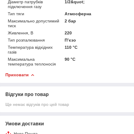
Діаметр патрубків
1/2&quot;
підключення газу
Тип тяги
Атмосферна
Максимально допустимий
2 бар
тиск
Живлення, В
220
Тип розпалювання
П’єзо
Температура відхідних
110 °C
газів
Максимальна
90 °C
температура теплоносія
Приховати
Відгуки про товар
Ще немає відгуків про цей товар
Умови доставки
Нова Пошта