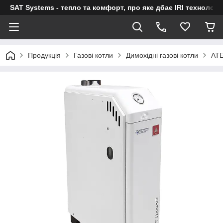
SAT Systems - тепло та комфорт, про яке дбає IRI технологі
Продукція
Газові котли
Димохідні газові котли
AT