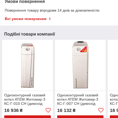
Умови повернення
Повернення товару впродовж 14 днів за домовленістю
Всі умови повернення
Подібні товари компанії
Одноконтурний газовий
Одноконтурний газовий
Одно
котел АТЕМ Житомир-3
котел АТЕМ Житомир-3
кот
КС-Г-010 СН (димохід
КС-Г-007 СН (димохід
КС-Г
назад).
вгору).
вгор
16 936
16 132
16 
₴
₴