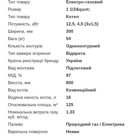
Тип товару
Електро-газовий
Розмір
1 1/2&quot;
Тип товару
Котел
Потужність, кВт
12,5, 4,5 (3х1,5)
Ширина, мм
300
Вага (кг)
54
Кількість контурів
Одноконтурний
Тип камери згоряння
Відкрита
Країна реєстрації бренду
Україна
Вид монтажа
Підлоговий
ККД, %
97
Висота, мм
800
Вид котла
Конвекційний
Водяна ємність котла, л
16
Опалювальна площа, м²
125
Номінальна витрата газу,
1,33
куб. м/год
Паливо
Природний газ / Електрика
Варильна поверхня
Немає