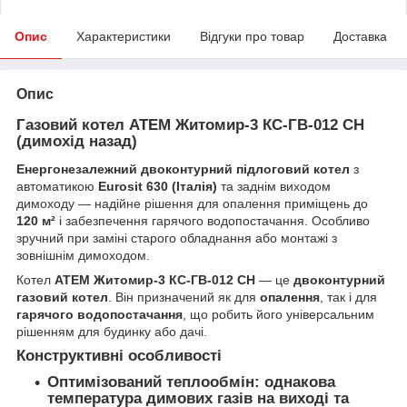
Опис
Характеристики
Відгуки про товар
Доставка
Опис
Газовий котел АТЕМ Житомир-3 КС-ГВ-012 СН
(димохід назад)
Енергонезалежний двоконтурний підлоговий котел
з
автоматикою
Eurosit 630 (Італія)
та заднім виходом
димоходу — надійне рішення для опалення приміщень до
120 м²
і забезпечення гарячого водопостачання. Особливо
зручний при заміні старого обладнання або монтажі з
зовнішнім димоходом.
Котел
АТЕМ Житомир-3 КС-ГВ-012 СН
— це
двоконтурний
газовий котел
. Він призначений як для
опалення
, так і для
гарячого водопостачання
, що робить його універсальним
рішенням для будинку або дачі.
Конструктивні особливості
Оптимізований теплообмін
: однакова
температура димових газів на виході та