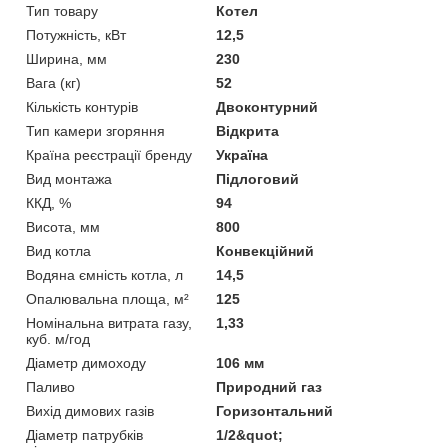
Тип товару
Котел
Потужність, кВт
12,5
Ширина, мм
230
Вага (кг)
52
Кількість контурів
Двоконтурний
Тип камери згоряння
Відкрита
Країна реєстрації бренду
Україна
Вид монтажа
Підлоговий
ККД, %
94
Висота, мм
800
Вид котла
Конвекційний
Водяна ємність котла, л
14,5
Опалювальна площа, м²
125
Номінальна витрата газу,
1,33
куб. м/год
Діаметр димоходу
106 мм
Паливо
Природний газ
Вихід димових газів
Горизонтальний
Діаметр патрубків
1/2&quot;