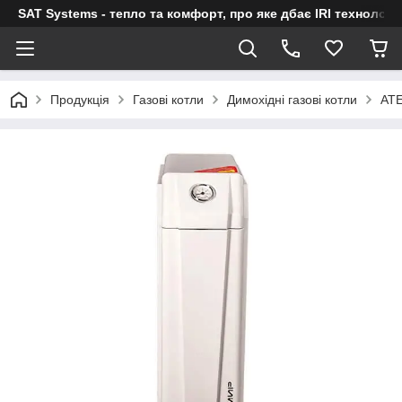
SAT Systems - тепло та комфорт, про яке дбає IRI технологі
Продукція
Газові котли
Димохідні газові котли
AT