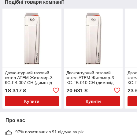
Подібні товари компанії
Двоконтурний газовий
Двоконтурний газовий
Двок
котел АТЕМ Житомир-3
котел АТЕМ Житомир-3
кот
КС-ГВ-007 СН (димохід
КС-ГВ-010 СН (димохід
КС-Г
назад).
назад).
наза
18 317
20 631
23 
₴
₴
Купити
Купити
Про нас
97% позитивних з 91 відгука за рік