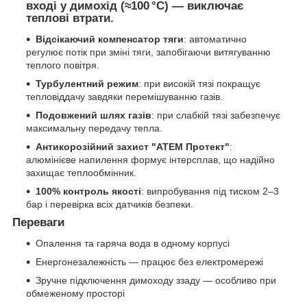
вході у димохід (≈100 °C) — виключає
теплові втрати.
Відсікаючий компенсатор тяги
: автоматично
регулює потік при зміні тяги, запобігаючи витягуванню
теплого повітря.
Турбулентний режим
: при високій тязі покращує
тепловіддачу завдяки перемішуванню газів.
Подовжений шлях газів
: при слабкій тязі забезпечує
максимальну передачу тепла.
Антикорозійний захист "АТЕМ Протект"
:
алюмінієве напилення формує інтерсплав, що надійно
захищає теплообмінник.
100% контроль якості
: випробування під тиском 2–3
бар і перевірка всіх датчиків безпеки.
Переваги
Опалення та гаряча вода в одному корпусі
Енергонезалежність — працює без електромережі
Зручне підключення димоходу ззаду — особливо при
обмеженому просторі