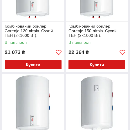
Нова пошта, кур'єром, самовивіз
Детальніше
.
З
А ПОСИЛАННЯМ
Комбінований бойлер
Комбінований бойлер
Gorenje 120 літрів. Сухий
Gorenje 150 літрів. Сухий
ТЕН (2×1000 Вт).
ТЕН (2×1000 Вт).
Вертикальний монтаж. GBK
Вертикальний монтаж. GBK
В наявності
В наявності
120E5 Econ MC L,R
150E5 Econ MC L,R
21 073
22 364
₴
₴
Купити
Купити