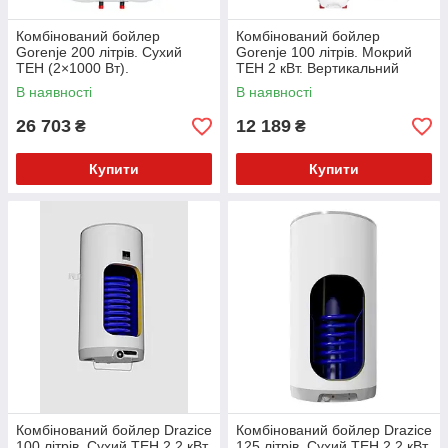
Комбінований бойлер
Комбінований бойлер
Gorenje 200 літрів. Сухий
Gorenje 100 літрів. Мокрий
ТЕН (2×1000 Вт).
ТЕН 2 кВт. Вертикальний
Вертикальний монтаж. GBK
монтаж. TGRK100 NG
В наявності
В наявності
200E5 Econ MC L,R
LN,RN/V9
26 703
12 189
₴
₴
Купити
Купити
Комбінований бойлер Drazice
Комбінований бойлер Drazice
100 літрів. Сухий ТЕН 2,2 кВт.
125 літрів. Сухий ТЕН 2,2 кВт.