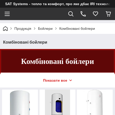
SAT Systems - тепло та комфорт, про яке дбає IRI технологі
Продукція
Бойлери
Комбіновані бойлери
Комбіновані бойлери
Комбіновані бойлери
Такі моделі необхідні, коли є кілька джерел тепла:
Показати все
наприклад, електрика та опалювальний котел.
Комбінований бойлер заощаджує електроенергію,
використовуючи тепло від опалювального котла,
якщо его недостатньо, то він може працювати від
електричного ТЕНа. Його обирають за