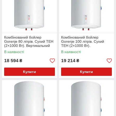
Viber, Telegram або WhatsApp
Комбінований бойлер
Комбінований бойлер
Gorenje 80 літрів. Сухий ТЕН
Gorenje 100 літрів. Сухий
(2×1000 Вт). Вертикальний
ТЕН (2×1000 Вт).
Оплата
монтаж. GBK 80E5 Econ MC
Вертикальний монтаж. GBK
В наявності
В наявності
L,R
100E5 Econ MC L,R
Готівка (при отримані товару),
18 594
19 214
₴
₴
Оплата частинами, ПРОМ-оплата,
на рахунок ФОП, Кредит
Купити
Купити
Доставка