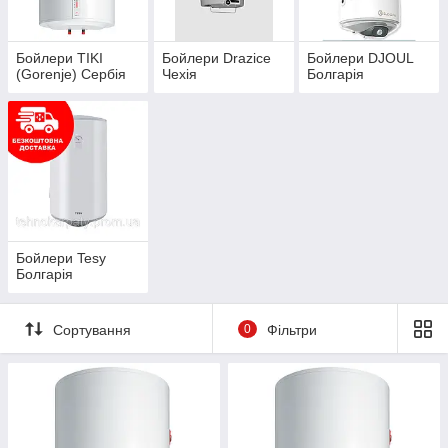
універсальність і зменшення витрат на гарячу воду.
Бойлери TIKI
Бойлери Drazice
Бойлери DJOUL
(Gorenje) Сербія
Чехія
Болгарія
Вибiр товару
За номером
+380663703300
безкоштовна консультація інженера
Бойлери Tesy
Болгарія
Сортування
0
Фільтри
Замовлення
Через кошик, за телефоном або