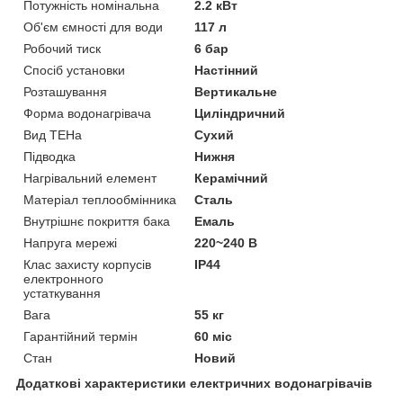
Потужність номінальна
2.2 кВт
Об'єм ємності для води
117 л
Робочий тиск
6 бар
Спосіб установки
Настінний
Розташування
Вертикальне
Форма водонагрівача
Циліндричний
Вид ТЕНа
Сухий
Підводка
Нижня
Нагрівальний елемент
Керамічний
Матеріал теплообмінника
Сталь
Внутрішнє покриття бака
Емаль
Напруга мережі
220~240 В
Клас захисту корпусів
IP44
електронного
устаткування
Вага
55 кг
Гарантійний термін
60 міс
Стан
Новий
Додаткові характеристики електричних водонагрівачів