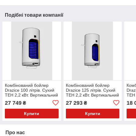
Подібні товари компанії
Комбінований бойлер
Комбінований бойлер
Комб
Drazice 100 літрів. Сухий
Drazice 125 літрів. Сухий
Draz
ТЕН 2,2 кВт. Вертикальний
ТЕН 2,2 кВт. Вертикальний
ТЕН 
монтаж. OKC 100 1м2
монтаж. OKC 125
монт
27 749
27 293
18 
₴
₴
Купити
Купити
Про нас