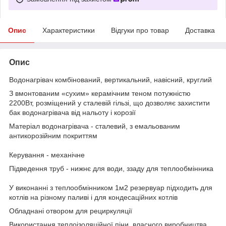
Опис
Характеристики
Відгуки про товар
Доставка
Опис
Водонагрівач комбінований, вертикальний, навісний, круглий
З вмонтованим «сухим» керамічним теном потужністю
2200Вт, розміщений у сталевій гільзі, що дозволяє захистити
бак водонагрівача від нальоту і корозії
Матеріал водонагрівача - сталевий, з емальованим
антикорозійним покриттям
Керування - механічне
Підведення труб - нижнє для води, ззаду для теплообмінника
У виконанні з теплообмінником 1м2 резервуар підходить для
котлів на різному паливі і для кондесаційних котлів
Обладнані отвором для рециркуляції
Використання теплоізоляційної піни, власного виробництва