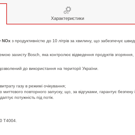
Характеристики
w NOx
з продуктивністю до 10 літрів за хвилину, що забезпечує швид
емою захисту Bosch, яка контролює відведення продуктів згоряння,
дозволений до використання на території України.
витрату газу в режимі очікування;
 миттєвого повторного запуску, що, за відгуками, гарантує безпеку і
даптує потужність під потік.
0 T4004.