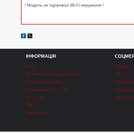
! Модель не підтримує Wi-Fi-керування !
ІНФОРМАЦІЯ
СОЦМЕР
Блог
Youtube
Політика конфенденційності
TikTok
Способи доставки
Facebook
Повернення та обмін
Instagra
Контакти
Telegram
Відгуки
Мапа сайту