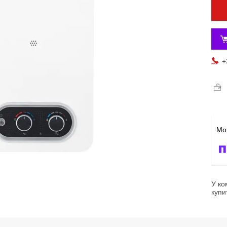
+
У ко
купи