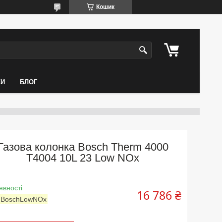
Кошик
КИ
БЛОГ
Газова колонка Bosch Therm 4000
T4004 10L 23 Low NOx
явності
16 786 ₴
:
BoschLowNOx