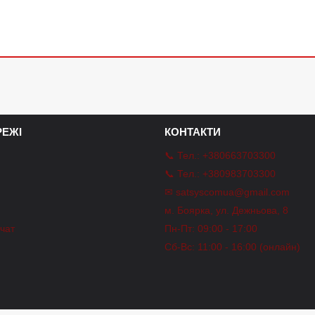
ЕЖІ
КОНТАКТИ
📞 Тел.: +380663703300
📞 Тел.: +380983703300
✉ satsyscomua@gmail.com
m
м. Боярка, ул. Дежньова, 8
-чат
Пн-Пт: 09:00 - 17:00
Сб-Вс: 11:00 - 16:00 (онлайн)