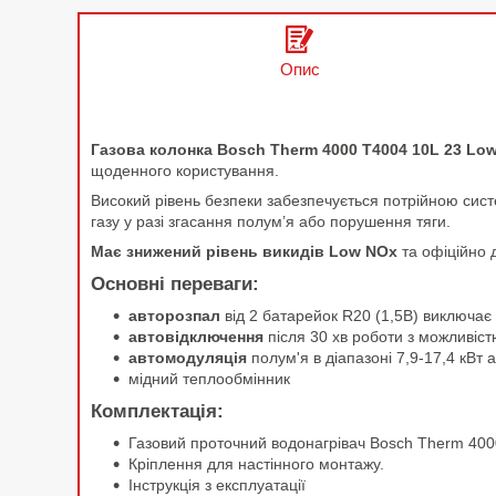
Опис
Газова колонка Bosch Therm 4000 T4004 10L 23 Lo
щоденного користування.
Високий рівень безпеки забезпечується потрійною сист
газу у разі згасання полум’я або порушення тяги.
Має знижений рівень викидів Low NOx
та офіційно 
Основні переваги:
авторозпал
від 2 батарейок R20 (1,5В) виключає 
автовідключення
після 30 хв роботи з можливістю
автомодуляція
полум'я в діапазоні 7,9-17,4 кВт а
мідний теплообмінник
Комплектація:
Газовий проточний водонагрівач Bosch Therm 400
Кріплення для настінного монтажу.
Інструкція з експлуатації