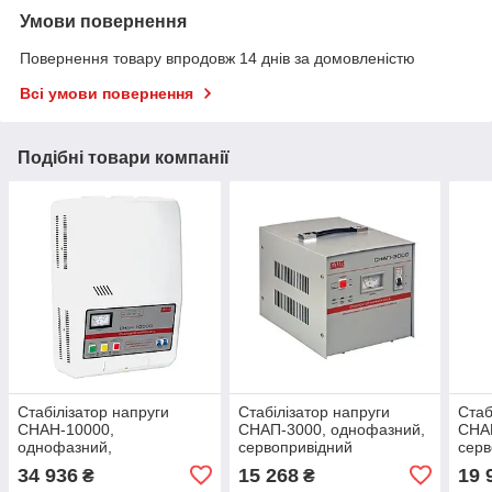
Умови повернення
Повернення товару впродовж 14 днів за домовленістю
Всі умови повернення
Подібні товари компанії
Стабілізатор напруги
Стабілізатор напруги
Стаб
СНАН-10000,
СНАП-3000, однофазний,
СНА
однофазний,
сервопривідний
серв
сервопривідний
34 936
15 268
19 
₴
₴