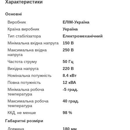
Характеристики
Основні
Виробник
ЕЛІМ-Україна
Країна виробник
Україна
Тип стабілізатора
Електромеханічний
Мінімальна вхідна напруга
150 В
Максимальна вхідна
250 В
напруга
Частота струму
50 Гц
Вихідна напруга
220 В
Номінальна потужність
8.4 кВт
Повна потужність
12 кВА
Мінімальна робоча
-5 град.
температура
Максимальна робоча
40 град.
температура
ККД, не менше
98 %
Габаритні розміри
Довжина
180 мм