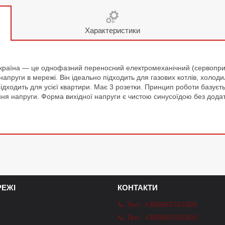
Характеристики
країна — це однофазний переносний електромеханічний (сервоприв
апруги в мережі. Він ідеально підходить для газових котлів, холод
підходить для усієї квартири. Має 3 розетки. Принцип роботи базує
ння напруги. Форма вихідної напруги є чистою синусоїдою без дода
ЕЖІ
КОНТАКТИ
📞 Тел.: +380663703300
📞 Тел.: +380983703300