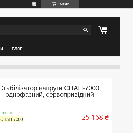
Кошик
КИ
БЛОГ
Стабілізатор напруги СНАП-7000,
однофазний, сервопривідний
явності
25 168 ₴
:
СНАП-7000