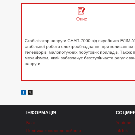
Опис
Стабілізатор напруги СНАП-7000 від виробника ЕЛІМ-У
стабільної роботи електрообладнання при коливаннях н
телевізорів, малопотужних побутових приладів. Також 
механізмом, який забезпечує безступінчасте регулюва
напруги.
ІНФОРМАЦІЯ
СОЦМЕР
Блог
Youtube
Політика конфенденційності
TikTok