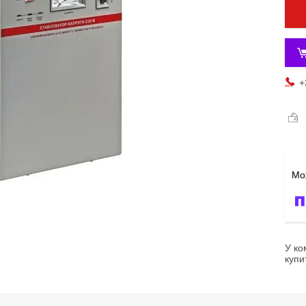
+
У ко
купи