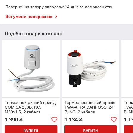
Повернення товару впродовж 14 днів за домовленістю
Всі умови повернення
Подібні товари компанії
Термоелектричний привід
Термоелектричний привід
Терм
COMISA 230B, NC,
TWA-A, RA DANFOSS, 24
TWA
М30х1.5, 2 кабеля
B, NC, 2 кабеля
B, N
1 390
1 134
1 1
₴
₴
Купити
Купити