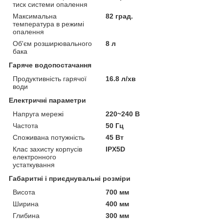
тиск системи опалення
Максимальна
82 град.
температура в режимі
опалення
Об'єм розширювального
8 л
бака
Гаряче водопостачання
Продуктивність гарячої
16.8 л/хв
води
Електричні параметри
Напруга мережі
220~240 В
Частота
50 Гц
Споживана потужність
45 Вт
Клас захисту корпусів
IPX5D
електронного
устаткування
Габаритні і приєднувальні розміри
Висота
700 мм
Ширина
400 мм
Глибина
300 мм