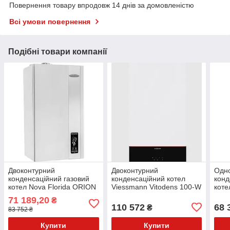
Повернення товару впродовж 14 днів за домовленістю
Всі умови повернення
Подібні товари компанії
Двоконтурний
Двоконтурний
Одн
конденсаційний газовий
конденсаційний котел
конд
котел Nova Florida ORION
Viessmann Vitodens 100-W
коте
KС 24 кВт з частотним
B1KF-32 кВт +
050-
71 189,20
₴
насосом
коаксіальний комплект
коак
110 572
68 
₴
83 752 ₴
Купити
Купити