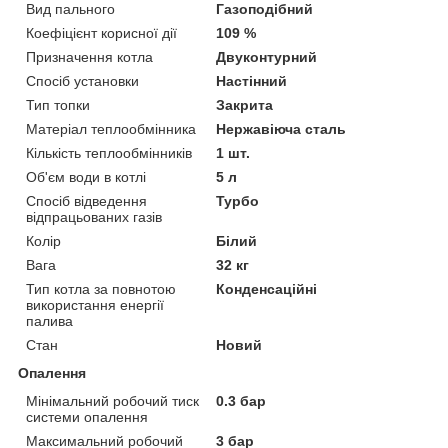
Вид пального
Газоподібний
Коефіцієнт корисної дії
109 %
Призначення котла
Двуконтурний
Спосіб установки
Настінний
Тип топки
Закрита
Матеріал теплообмінника
Нержавіюча сталь
Кількість теплообмінників
1 шт.
Об'єм води в котлі
5 л
Спосіб відведення
Турбо
відпрацьованих газів
Колір
Білий
Вага
32 кг
Тип котла за повнотою
Конденсаційні
використання енергії
палива
Стан
Новий
Опалення
Мінімальний робочий тиск
0.3 бар
системи опалення
Максимальний робочий
3 бар