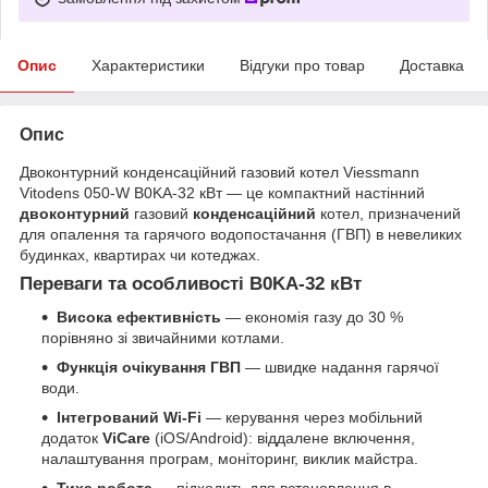
Опис
Характеристики
Відгуки про товар
Доставка
Опис
Двоконтурний конденсаційний газовий котел Viessmann
Vitodens 050-W B0KA-32 кВт — це компактний настінний
двоконтурний
газовий
конденсаційний
котел, призначений
для опалення та гарячого водопостачання (ГВП) в невеликих
будинках, квартирах чи котеджах.
Переваги та особливості B0KA-32 кВт
Висока ефективність
— економія газу до 30 %
порівняно зі звичайними котлами.
Функція очікування ГВП
— швидке надання гарячої
води.
Інтегрований Wi-Fi
— керування через мобільний
додаток
ViCare
(iOS/Android): віддалене включення,
налаштування програм, моніторинг, виклик майстра.
Тиха робота
— підходить для встановлення в