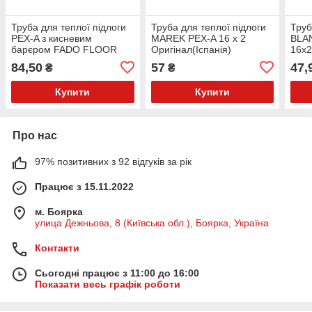
Труба для теплої підлоги
Труба для теплої підлоги
Труб
PEX-A з кисневим
MAREK PEX-A 16 х 2
BLA
барєром FADO FLOOR
Оригінал(Іспанія)
16х2
16x2
84,50
57
47,
₴
₴
Купити
Купити
Про нас
97% позитивних з 92 відгуків за рік
Працює з 15.11.2022
м. Боярка
улица Дежньова, 8 (Київська обл.), Боярка, Україна
Контакти
Сьогодні працює з 11:00 до 16:00
Показати весь графік роботи