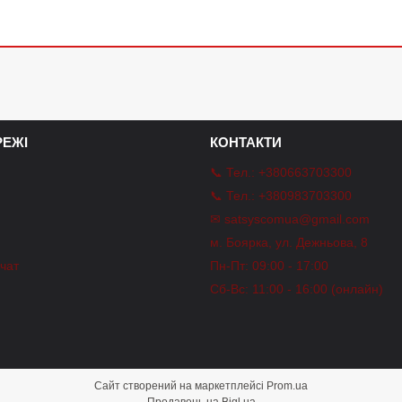
ЕЖІ
КОНТАКТИ
📞 Тел.: +380663703300
📞 Тел.: +380983703300
✉ satsyscomua@gmail.com
m
м. Боярка, ул. Дежньова, 8
-чат
Пн-Пт: 09:00 - 17:00
Сб-Вс: 11:00 - 16:00 (онлайн)
Сайт створений на маркетплейсі
Prom.ua