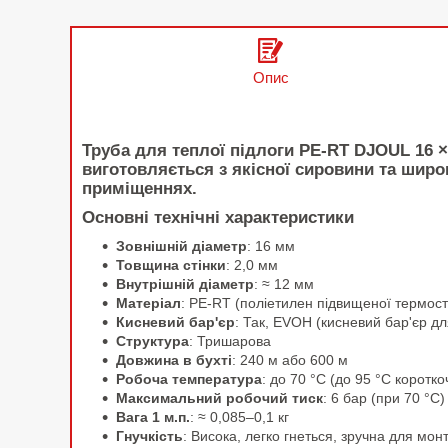
Опис
Труба для теплої підлоги
PE-RT DJOUL 16 ×
виготовляється з якісної сировини та шир
приміщеннях.
Основні технічні характеристики
Зовнішній діаметр
: 16 мм
Товщина стінки
: 2,0 мм
Внутрішній діаметр
: ≈ 12 мм
Матеріал
: PE-RT (поліетилен підвищеної термостій
Кисневий бар'єр
: Так, EVOH (кисневий бар'єр дл
Структура
: Тришарова
Довжина в бухті
: 240 м або 600 м
Робоча температура
: до 70 °C (до 95 °C коротк
Максимальний робочий тиск
: 6 бар (при 70 °C)
Вага 1 м.п.
: ≈ 0,085–0,1 кг
Гнучкість
: Висока, легко гнеться, зручна для мо