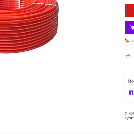
+
У ко
купи