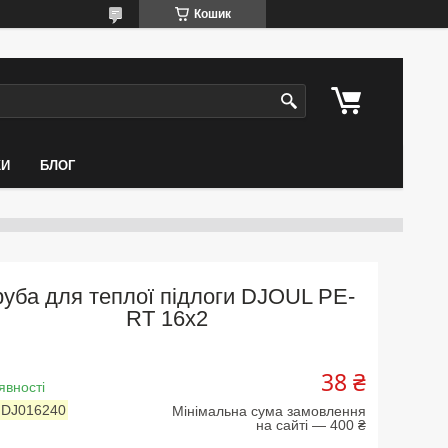
Кошик
КИ
БЛОГ
руба для теплої підлоги DJOUL PE-
RT 16x2
38 ₴
явності
:
DJ016240
Мінімальна сума замовлення
на сайті — 400 ₴