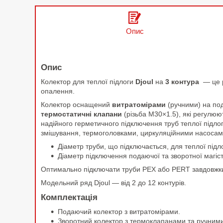
Опис
Опис
Колектор для теплої підлоги
Djoul
на
3 контура
— це р
опалення.
Колектор оснащений
витратомірами
(ручними) на под
термостатичні клапани
(різьба M30×1.5), які регулю
надійного герметичного підключення труб теплої підло
змішування, термоголовками, циркуляційними насосам
Діаметр труби, що підключається, для теплої підло
Діаметр підключення подаючої та зворотної магіст
Оптимально підключати труби PEX або PERT завдовжки 
Модельний ряд Djoul — від 2 до 12 контурів.
Комплектація
Подаючий колектор з витратомірами.
Зворотний колектор з термоклапанами та ручним