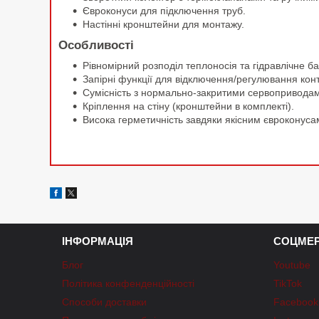
Євроконуси для підключення труб.
Настінні кронштейни для монтажу.
Особливості
Рівномірний розподіл теплоносія та гідравлічне б
Запірні функції для відключення/регулювання конт
Сумісність з нормально-закритими сервоприводам
Кріплення на стіну (кронштейни в комплекті).
Висока герметичність завдяки якісним євроконуса
ІНФОРМАЦІЯ
СОЦМЕР
Блог
Youtube
Політика конфенденційності
TikTok
Способи доставки
Facebook