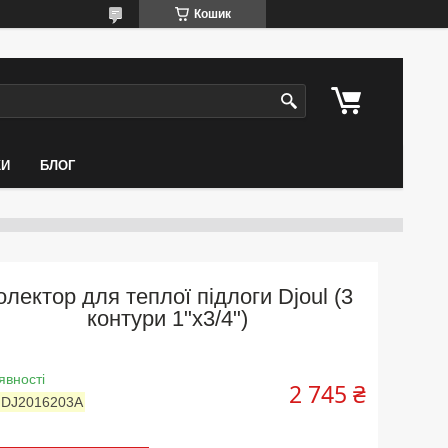
Кошик
КИ
БЛОГ
олектор для теплої підлоги Djoul (3
контури 1"x3/4")
явності
2 745 ₴
:
DJ2016203A