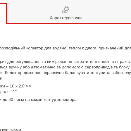
Характеристики
озподільний колектор для водяної теплої підлоги, призначений для
ачі для регулювання та вимірювання витрати теплоносія в літрах за
ються вручну або автоматично за допомогою сервоприводів та блок
ги. Колектор дозволяє гідравлічно балансувати контури та забезпеч
и.
ги – 16 х 2,0 мм
ралі – 1″
до 80 пог.м на кожен контур колектора.
и кришками.