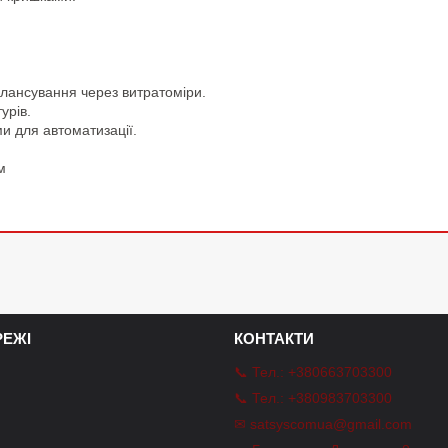
алансування через витратоміри.
урів.
и для автоматизації.
м
ЕЖІ
КОНТАКТИ
📞 Тел.: +380663703300
📞 Тел.: +380983703300
✉ satsyscomua@gmail.com