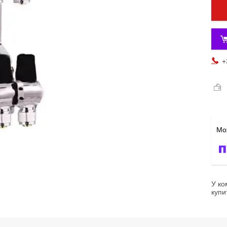
+
У ко
купи