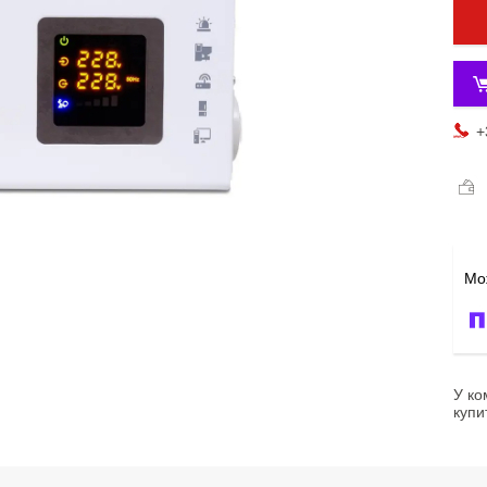
+
У ко
купи