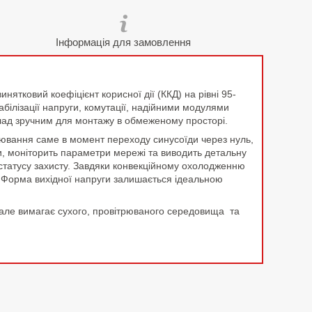
Інформація для замовлення
ятковий коефіцієнт корисної дії (ККД) на рівні 95-
ілізації напруги, комутації, надійними модулями
илад зручним для монтажу в обмеженому просторі.
улювання саме в момент переходу синусоїди через нуль,
и, моніторить параметри мережі та виводить детальну
 статусу захисту. Завдяки конвекційному охолодженню
. Форма вихідної напруги залишається ідеальною
, але вимагає сухого, провітрюваного середовища та