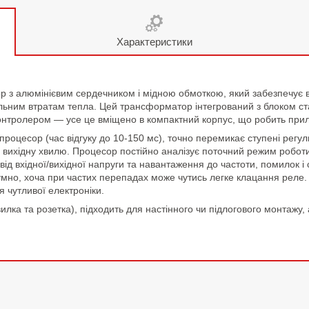
Характеристики
з алюмінієвим сердечником і мідною обмоткою, який забезпечує вин
ним втратам тепла. Цей трансформатор інтегрований з блоком стаб
м контролером — усе це вміщено в компактний корпус, що робить пр
процесор (час відгуку до 10-150 мс), точно перемикає ступені рег
 вихідну хвилю. Процесор постійно аналізує поточний режим робот
 вхідної/вихідної напруги та навантаження до частоти, помилок і
шумно, хоча при частих перепадах може чутись легке клацання реле
 чутливої електроніки.
ка та розетка), підходить для настінного чи підлогового монтажу