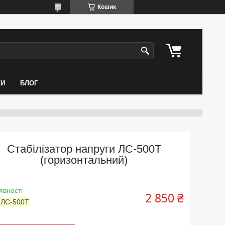
Кошик
КИ
БЛОГ
Стабілізатор напруги ЛС-500Т
(горизонтальний)
явності
2 850 ₴
:
ЛС-500Т