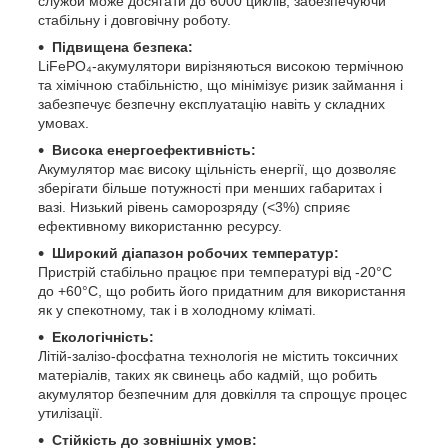
служби може досягати до 6000 циклів, забезпечуючи
стабільну і довговічну роботу.
Підвищена безпека:
LiFePO₄-акумулятори вирізняються високою термічною
та хімічною стабільністю, що мінімізує ризик займання і
забезпечує безпечну експлуатацію навіть у складних
умовах.
Висока енергоефективність:
Акумулятор має високу щільність енергії, що дозволяє
зберігати більше потужності при менших габаритах і
вазі. Низький рівень саморозряду (<3%) сприяє
ефективному використанню ресурсу.
Широкий діапазон робочих температур:
Пристрій стабільно працює при температурі від -20°C
до +60°C, що робить його придатним для використання
як у спекотному, так і в холодному кліматі.
Екологічність:
Літій-залізо-фосфатна технологія не містить токсичних
матеріалів, таких як свинець або кадмій, що робить
акумулятор безпечним для довкілля та спрощує процес
утилізації.
Стійкість до зовнішніх умов: