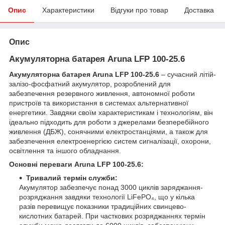
Опис
Характеристики
Відгуки про товар
Доставка
Опис
Акумуляторна батарея
Aruna LFP 100-25.6
Акумуляторна батарея Aruna LFP 100-25.6
– сучасний літій-
залізо-фосфатний акумулятор, розроблений для
забезпечення резервного живлення, автономної роботи
пристроїв та використання в системах альтернативної
енергетики. Завдяки своїм характеристикам і технологіям, він
ідеально підходить для роботи з джерелами безперебійного
живлення (ДБЖ), сонячними електростанціями, а також для
забезпечення електроенергією систем сигналізації, охорони,
освітлення та іншого обладнання.
Основні переваги Aruna LFP 100-25.6:
Тривалий термін служби:
Акумулятор забезпечує понад 3000 циклів заряджання-
розряджання завдяки технології LiFePO₄, що у кілька
разів перевищує показники традиційних свинцево-
кислотних батарей. При часткових розряджаннях термін