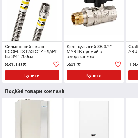
Сильфонний шланг
Кран кульовий ЗВ 3/4"
Стаб
ECOFLEX ГАЗ СТАНДАРТ
MAREK прямий з
ARUN
ВЗ 3/4'' 200см
американкою
831,60
341
1 8
₴
₴
Купити
Купити
Подібні товари компанії