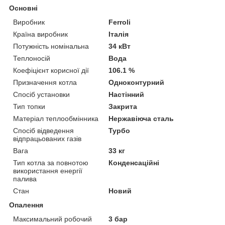
Основні
Виробник
Ferroli
Країна виробник
Італія
Потужність номінальна
34 кВт
Теплоносій
Вода
Коефіцієнт корисної дії
106.1 %
Призначення котла
Одноконтурний
Спосіб установки
Настінний
Тип топки
Закрита
Матеріал теплообмінника
Нержавіюча сталь
Спосіб відведення
Турбо
відпрацьованих газів
Вага
33 кг
Тип котла за повнотою
Конденсаційні
використання енергії
палива
Стан
Новий
Опалення
Максимальний робочий
3 бар