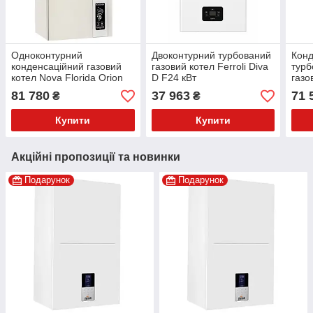
Одноконтурний
Двоконтурний турбований
Конд
конденсаційний газовий
газовий котел Ferroli Diva
турб
котел Nova Florida Orion
D F24 кВт
газо
KRB 24 кВт
BLU
81 780
37 963
71 
₴
₴
34C
Купити
Купити
Акційні пропозиції та новинки
Подарунок
Подарунок