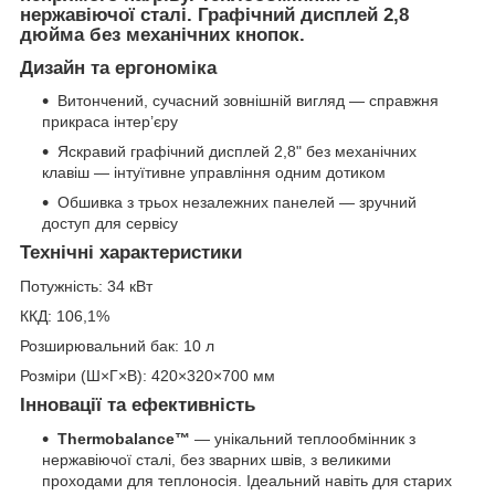
нержавіючої сталі. Графічний дисплей 2,8
дюйма без механічних кнопок.
Дизайн та ергономіка
Витончений, сучасний зовнішній вигляд — справжня
прикраса інтер’єру
Яскравий графічний дисплей 2,8" без механічних
клавіш — інтуїтивне управління одним дотиком
Обшивка з трьох незалежних панелей — зручний
доступ для сервісу
Технічні характеристики
Потужність: 34 кВт
ККД: 106,1%
Розширювальний бак: 10 л
Розміри (Ш×Г×В): 420×320×700 мм
Інновації та ефективність
Thermobalance™
— унікальний теплообмінник з
нержавіючої сталі, без зварних швів, з великими
проходами для теплоносія. Ідеальний навіть для старих