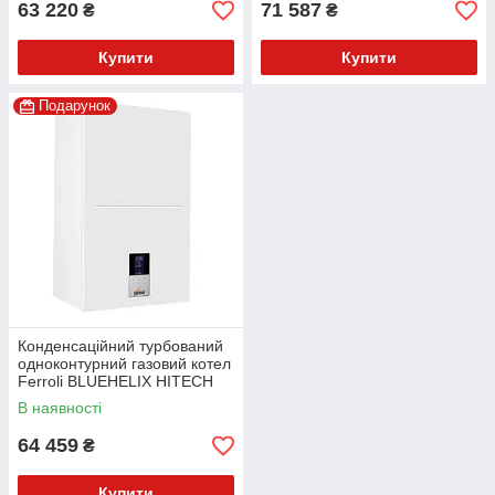
63 220
71 587
₴
₴
Купити
Купити
Подарунок
Конденсаційний турбований
одноконтурний газовий котел
Ferroli BLUEHELIX HITECH
RRT 28 Н
В наявності
64 459
₴
Купити