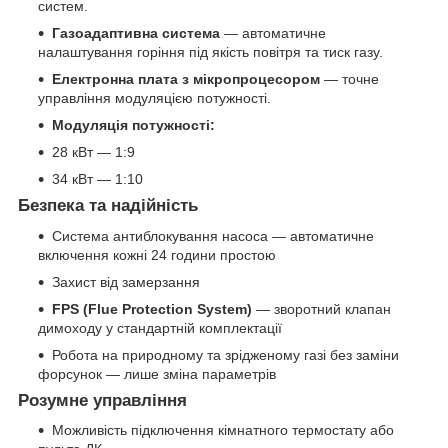
систем.
Газоадаптивна система
— автоматичне
налаштування горіння під якість повітря та тиск газу.
Електронна плата з мікропроцесором
— точне
управління модуляцією потужності.
Модуляція потужності:
28 кВт — 1:9
34 кВт — 1:10
Безпека та надійність
Система антиблокування насоса — автоматичне
включення кожні 24 години простою
Захист від замерзання
FPS (Flue Protection System)
— зворотний клапан
димоходу у стандартній комплектації
Робота на природному та зрідженому газі без заміни
форсунок — лише зміна параметрів
Розумне управління
Можливість підключення кімнатного термостату або