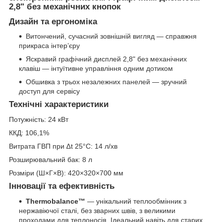
2,8" без механічних кнопок
Дизайн та ергономіка
Витончений, сучасний зовнішній вигляд — справжня
прикраса інтер’єру
Яскравий графічний дисплей 2,8" без механічних
клавіш — інтуїтивне управління одним дотиком
Обшивка з трьох незалежних панелей — зручний
доступ для сервісу
Технічні характеристики
Потужність: 24 кВт
ККД: 106,1%
Витрата ГВП при ∆t 25°C: 14 л/хв
Розширювальний бак: 8 л
Розміри (Ш×Г×В): 420×320×700 мм
Інновації та ефективність
Thermobalance™
— унікальний теплообмінник з
нержавіючої сталі, без зварних швів, з великими
проходами для теплоносія. Ідеальний навіть для старих