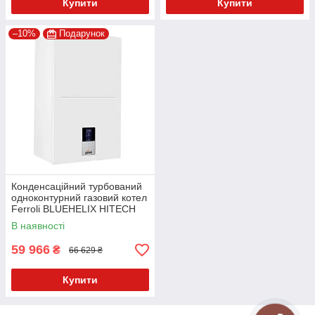
Купити
Купити
–10%
Подарунок
Конденсаційний турбований
одноконтурний газовий котел
Ferroli BLUEHELIX HITECH
RRT 34 Н
В наявності
59 966
₴
66 629 ₴
Купити