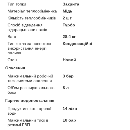
Тип топки
Закрита
Матеріал теплообмінника
Мідь
Кількість теплообмінників
2 шт.
Спосіб відведення
Турбо
відпрацьованих газів
Вага
28.4 кг
Тип котла за повнотою
Конденсаційні
використання енергії
палива
Стан
Новий
Опалення
Максимальний робочий
3 бар
тиск системи опалення
Об'єм розширювального
8 л
бака
Гаряче водопостачання
Продуктивність гарячої
14 л/хв
води
Максимальний тиск в
10 бар
режимі ГВП