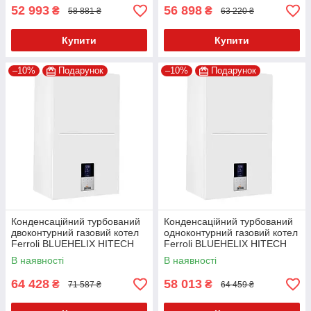
52 993
56 898
₴
₴
58 881 ₴
63 220 ₴
Купити
Купити
–10%
Подарунок
–10%
Подарунок
Конденсаційний турбований
Конденсаційний турбований
двоконтурний газовий котел
одноконтурний газовий котел
Ferroli BLUEHELIX HITECH
Ferroli BLUEHELIX HITECH
RRT 34C
RRT 28 Н
В наявності
В наявності
64 428
58 013
₴
₴
71 587 ₴
64 459 ₴