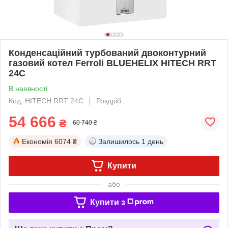
Конденсаційний турбований двоконтурний
газовий котел Ferroli BLUEHELIX HITECH RRT
24C
В наявності
Код: HITECH RRT 24C
Роздріб
54 666
₴
60 740 ₴
Економія
6074 ₴
Залишилось
1 день
Купити
або
Купити з