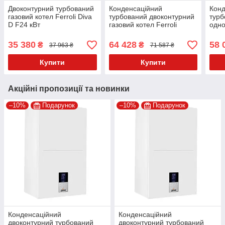
Двоконтурний турбований
Конденсаційний
Конд
газовий котел Ferroli Diva
турбований двоконтурний
турб
D F24 кВт
газовий котел Ferroli
одно
BLUEHELIX HITECH RRT
коте
34C
HIT
35 380
64 428
58 
₴
₴
37 963 ₴
71 587 ₴
Купити
Купити
Акційні пропозиції та новинки
–10%
Подарунок
–10%
Подарунок
Конденсаційний
Конденсаційний
двоконтурний турбований
двоконтурний турбований