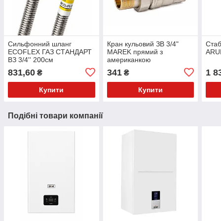
Сильфонний шланг
Кран кульовий ЗВ 3/4"
Стаб
ECOFLEX ГАЗ СТАНДАРТ
MAREK прямий з
ARUN
ВЗ 3/4'' 200см
американкою
831,60
341
1 8
₴
₴
Купити
Купити
Подібні товари компанії