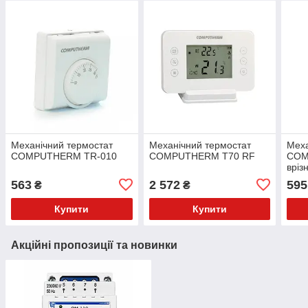
Механічний термостат
Механічний термостат
Меха
COMPUTHERM TR-010
COMPUTHERM T70 RF
COM
вріз
бойл
563
2 572
595
₴
₴
Купити
Купити
Акційні пропозиції та новинки