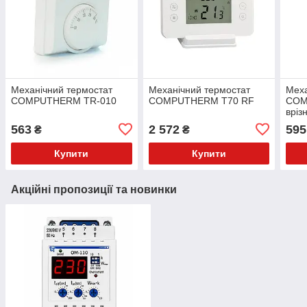
Механічний термостат
Механічний термостат
Меха
COMPUTHERM TR-010
COMPUTHERM T70 RF
COM
вріз
бойл
563
2 572
595
₴
₴
Купити
Купити
Акційні пропозиції та новинки