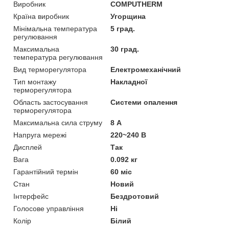
Виробник
COMPUTHERM
Країна виробник
Угорщина
Мінімальна температура
5 град.
регулювання
Максимальна
30 град.
температура регулювання
Вид терморегулятора
Електромеханічний
Тип монтажу
Накладної
терморегулятора
Область застосування
Системи опалення
терморегулятора
Максимальна сила струму
8 А
Напруга мережі
220~240 В
Дисплей
Так
Вага
0.092 кг
Гарантійний термін
60 міс
Стан
Новий
Інтерфейс
Бездротовий
Голосове управління
Ні
Колір
Білий