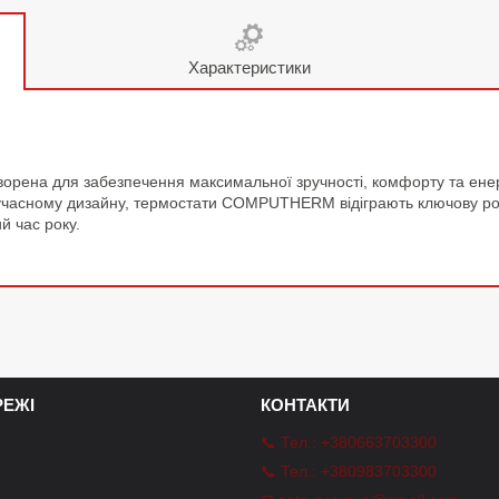
Характеристики
ворена для забезпечення максимальної зручності, комфорту та енер
сучасному дизайну, термостати COMPUTHERM відіграють ключову ро
й час року.
ЕЖІ
КОНТАКТИ
📞 Тел.: +380663703300
📞 Тел.: +380983703300