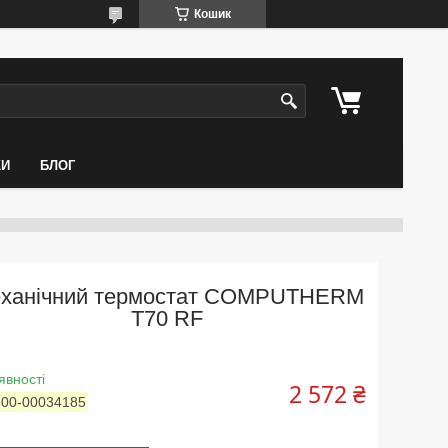
Кошик
КИ
БЛОГ
ханічний термостат COMPUTHERM
T70 RF
явності
2 572 ₴
:
00-00034185