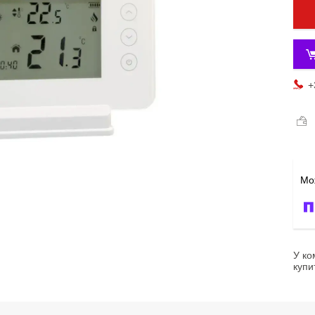
+
У ко
купи