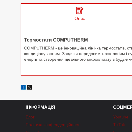
Опис
Термостати COMPUTHERM
COMPUTHERM - це інноваційна лінійка термостатів, ст
кондиціонуванням. Завдяки передовим технологіям і 
енергії та створення ідеального мікроклімату в будь-яки
ІНФОРМАЦІЯ
СОЦМЕР
Блог
Youtube
Політика конфенденційності
TikTok