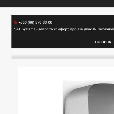
+380 (66) 370-33-00
SAT Systems - тепло та комфорт, про яке дбає IRI технолог
ГОЛОВНА