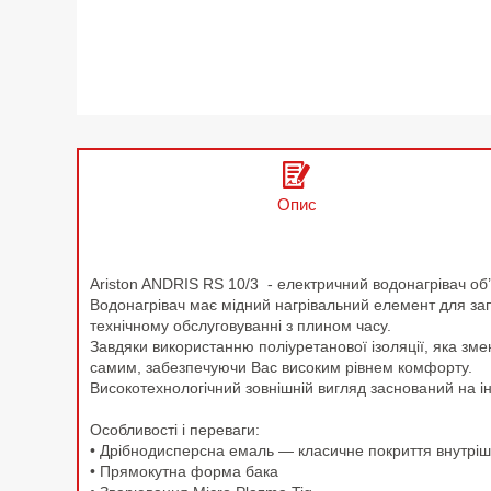
Опис
Ariston ANDRIS RS 10/3 - електричний водонагрівач о
Водонагрівач має мідний нагрівальний елемент для запо
технічному обслуговуванні з плином часу.
Завдяки використанню поліуретанової ізоляції, яка зме
самим, забезпечуючи Вас високим рівнем комфорту.
Високотехнологічний зовнішній вигляд заснований на і
Особливості і переваги:
• Дрібнодисперсна емаль — класичне покриття внутріш
• Прямокутна форма бака