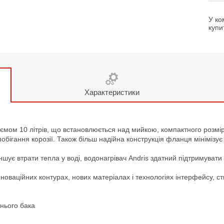
У ко
купи
Характеристики
б’ємом 10 літрів, що встановлюється над мийкою, компактного розм
бігання корозії. Також більш надійна конструкція фланця мінімізує
ншує втрати тепла у воді, водонагрівач Andris здатний підтримуват
нноваційних контурах, нових матеріалах і технологіях інтерфейсу, 
нього бака