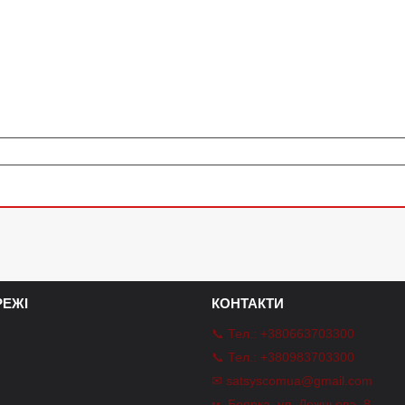
ЕЖІ
КОНТАКТИ
📞 Тел.: +380663703300
📞 Тел.: +380983703300
✉ satsyscomua@gmail.com
m
м. Боярка, ул. Дежньова, 8