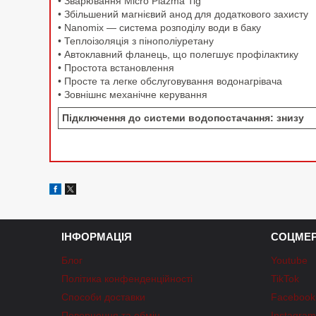
• Зварювання Micro Plazma Tig
• Збільшений магнієвий анод для додаткового захисту
• Nanomix — система розподілу води в баку
• Теплоізоляція з пінополіуретану
• Автоклавний фланець, що полегшує профілактику
• Простота встановлення
• Просте та легке обслуговування водонагрівача
• Зовнішнє механічне керування
Підключення до системи водопостачання: знизу
ІНФОРМАЦІЯ
СОЦМЕР
Блог
Youtube
Політика конфенденційності
TikTok
Способи доставки
Facebook
Повернення та обмін
Instagra