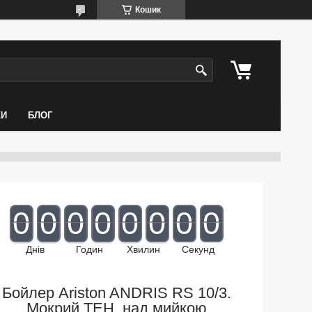
Кошик
КИ
БЛОГ
0
0
0
0
0
0
0
0
Днів
Годин
Хвилин
Секунд
Бойлер Ariston ANDRIS RS 10/3.
Мокрий ТЕН, над мийкою