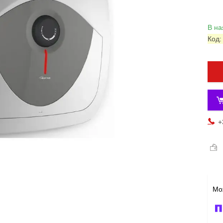
В на
Код
+