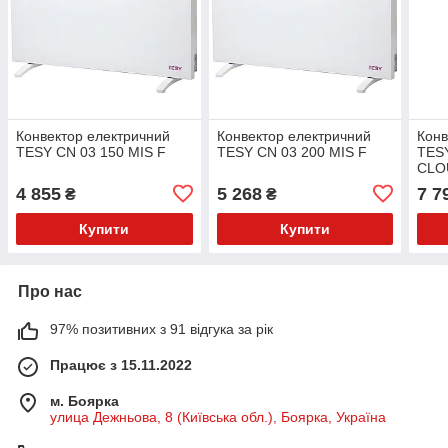
Конвектор електричний
Конвектор електричний
Конв
TESY CN 03 150 MIS F
TESY CN 03 200 MIS F
TESY
CLO
4 855
5 268
7 7
₴
₴
Купити
Купити
Про нас
97% позитивних з 91 відгука за рік
Працює з 15.11.2022
м. Боярка
улица Дежньова, 8 (Київська обл.), Боярка, Україна