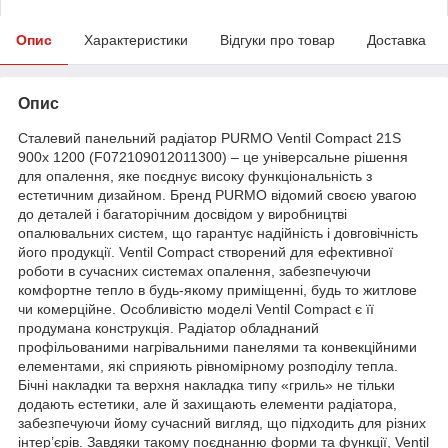
Опис
Характеристики
Відгуки про товар
Доставка
Опис
Сталевий панельний радіатор PURMO Ventil Compact 21S
900x 1200 (F072109012011300) – це універсальне рішення
для опалення, яке поєднує високу функціональність з
естетичним дизайном. Бренд PURMO відомий своєю увагою
до деталей і багаторічним досвідом у виробництві
опалювальних систем, що гарантує надійність і довговічність
його продукції. Ventil Compact створений для ефективної
роботи в сучасних системах опалення, забезпечуючи
комфортне тепло в будь-якому приміщенні, будь то житлове
чи комерційне. Особливістю моделі Ventil Compact є її
продумана конструкція. Радіатор обладнаний
профільованими нагрівальними панелями та конвекційними
елементами, які сприяють рівномірному розподілу тепла.
Бічні накладки та верхня накладка типу «гриль» не тільки
додають естетики, але й захищають елементи радіатора,
забезпечуючи йому сучасний вигляд, що підходить для різних
інтер’єрів. Завдяки такому поєднанню форми та функції, Ventil