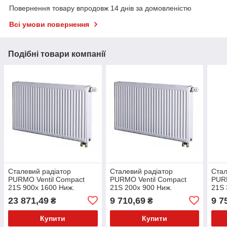
Повернення товару впродовж 14 днів за домовленістю
Всі умови повернення
Подібні товари компанії
Сталевий радіатор
Сталевий радіатор
Стал
PURMO Ventil Compact
PURMO Ventil Compact
PURM
21S 900x 1600 Ниж.
21S 200x 900 Ниж.
21S 
(F072109016011300)
(F072102009011300)
(F07
23 871,49
9 710,69
9 7
₴
₴
Купити
Купити