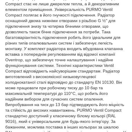
Compact стає не лише джерелом тепла, а й декоративним
елементом приміщення. Універсальність PURMO Ventil
Compact полягає в його гнучкості підключення. Радіатор
оснащений двома нижніми отворами з різьбою G ½" для
підключення знизу та чотирма бічними отворами, що
дозволяють також бічне підключення за потреби. Така
багатоваріантність підключення робить його ідеальним для
різних типів опалювальних систем і забезпечує легкість
монтажу. У комплект радіатора входить вбудована клапанна
вставка з попереднім регулюванням від відомої компанії
Oventrop, що забезпечує точне налаштування і надійне
функціонування системи. Технічні характеристики Ventil
Compact відповідають найсуворішим стандартам. Радіатор
виготовлений з високоякісної низьковуглецевої
холоднокатаної сталі відповідно до стандарту EN 10130. Він
може працювати при робочому тиску до 10 бар та
максимальній температурі до 110°C, що робить його
надійним вибором для сучасних систем опалення.
Випробування на тиск до 13 бар підтверджують його міцність
та стійкість до високих навантажень. PURMO Ventil Compact
стандартно доступний у класичному білому кольорі (RAL
9016), який є універсальним для будь-якого інтер'єру. За
бажанням, можлива поставка в інших кольорах за шкалою