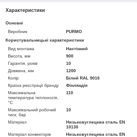
Характеристики
Основні
Виробник
PURMO
Користувальницькі характеристики
Вид монтажа
Настінний
Висота, мм
900
Гарантія, років
10
Довжина, мм
1200
Колір
Білий RAL 9016
Країна реєстрації бренду
Фінляндія
Максимальна
110
температура теплоносія,
°С
Максимальний робочий
10
тиск, бар
Матеріал
Низьковуглецева сталь EN
10130
Матеріал конвекторів
Низьковуглецева сталь EN