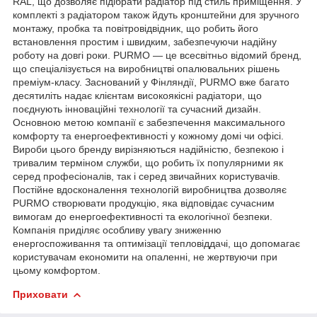
RAL, що дозволяє підібрати радіатор під стиль приміщення. У
комплекті з радіатором також йдуть кронштейни для зручного
монтажу, пробка та повітровідвідник, що робить його
встановлення простим і швидким, забезпечуючи надійну
роботу на довгі роки. PURMO — це всесвітньо відомий бренд,
що спеціалізується на виробництві опалювальних рішень
преміум-класу. Заснований у Фінляндії, PURMO вже багато
десятиліть надає клієнтам високоякісні радіатори, що
поєднують інноваційні технології та сучасний дизайн.
Основною метою компанії є забезпечення максимального
комфорту та енергоефективності у кожному домі чи офісі.
Вироби цього бренду вирізняються надійністю, безпекою і
тривалим терміном служби, що робить їх популярними як
серед професіоналів, так і серед звичайних користувачів.
Постійне вдосконалення технологій виробництва дозволяє
PURMO створювати продукцію, яка відповідає сучасним
вимогам до енергоефективності та екологічної безпеки.
Компанія приділяє особливу увагу зниженню
енергоспоживання та оптимізації тепловіддачі, що допомагає
користувачам економити на опаленні, не жертвуючи при
цьому комфортом.
Приховати