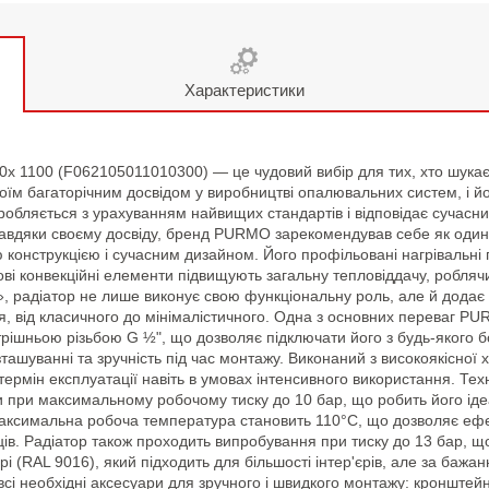
Характеристики
 1100 (F062105011010300) — це чудовий вибір для тих, хто шукає
 багаторічним досвідом у виробництві опалювальних систем, і його
бляється з урахуванням найвищих стандартів і відповідає сучасн
авдяки своєму досвіду, бренд PURMO зарекомендував себе як один
 конструкцією і сучасним дизайном. Його профільовані нагрівальн
ові конвекційні елементи підвищують загальну тепловіддачу, робля
», радіатор не лише виконує свою функціональну роль, але й додає 
я, від класичного до мінімалістичного. Одна з основних переваг PU
ішньою різьбою G ½", що дозволяє підключати його з будь-якого бок
ашуванні та зручність під час монтажу. Виконаний з високоякісної х
 термін експлуатації навіть в умовах інтенсивного використання. Т
 при максимальному робочому тиску до 10 бар, що робить його ід
Максимальна робоча температура становить 110°C, що дозволяє еф
ів. Радіатор також проходить випробування при тиску до 13 бар, що п
RAL 9016), який підходить для більшості інтер'єрів, але за бажанн
і необхідні аксесуари для зручного і швидкого монтажу: кронштейни,