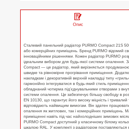
Опис
Сталевий панельний радіатор PURMO Compact 21S 500x
або комерційних приміщень. Бренд PURMO відомий своїм
інноваційними рішеннями. Кожен радіатор PURMO розро
ідеальним вибором для будь-якої системи опалення. З
Compact — це радіатор, який вирізняється продуманою
швидке та рівномірне прогрівання приміщення. Додатк
накладкам і декоративній верхній накладці типу «гриль
гармонійно інтегруватися в будь-який стиль приміщенн
обладнаний чотирма під’єднувальними отворами з внутр
системи опалення. Це забезпечує більшу свободу в розт
EN 10130, що гарантує його високу міцність і тривалий
відповідають найвищим вимогам. Він здатен працювати
опалення як житлових, так і комерційних приміщень. 
приміщенні навіть під час найхолодніших зимових місяц
PURMO Compact доступний у класичному білому кольорі (
шкалою RAL. У комплекті з радіатором поставляються вс