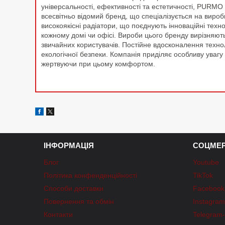
універсальності, ефективності та естетичності, PURM
всесвітньо відомий бренд, що спеціалізується на виро
високоякісні радіатори, що поєднують інноваційні тех
кожному домі чи офісі. Вироби цього бренду вирізняют
звичайних користувачів. Постійне вдосконалення техн
екологічної безпеки. Компанія приділяє особливу уваг
жертвуючи при цьому комфортом.
ІНФОРМАЦІЯ
СОЦМЕР
Блог
Youtube
Політика конфенденційності
TikTok
Способи доставки
Facebook
Повернення та обмін
Instagra
Контакти
Telegram