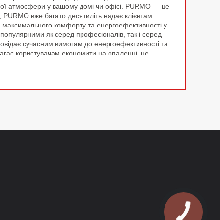
шної атмосфери у вашому домі чи офісі. PURMO — це
ї, PURMO вже багато десятиліть надає клієнтам
ня максимального комфорту та енергоефективності у
 популярними як серед професіоналів, так і серед
повідає сучасним вимогам до енергоефективності та
магає користувачам економити на опаленні, не