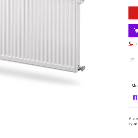
+
У ко
купи