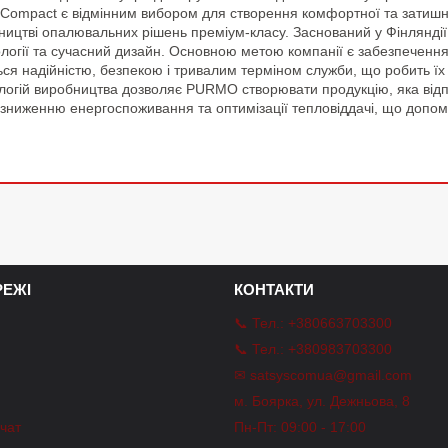
O Compact є відмінним вибором для створення комфортної та зати
бництві опалювальних рішень преміум-класу. Заснований у Фінлянді
нології та сучасний дизайн. Основною метою компанії є забезпечен
ься надійністю, безпекою і тривалим терміном служби, що робить їх
ологій виробництва дозволяє PURMO створювати продукцію, яка від
у зниженню енергоспоживання та оптимізації тепловіддачі, що допо
ЕЖІ
КОНТАКТИ
📞 Тел.: +380663703300
📞 Тел.: +380983703300
✉ satsyscomua@gmail.com
m
м. Боярка, ул. Дежньова, 8
-чат
Пн-Пт: 09:00 - 17:00