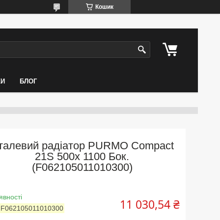
Кошик
КИ
БЛОГ
талевий радіатор PURMO Compact
21S 500x 1100 Бок.
(F062105011010300)
явності
11 030,54 ₴
:
F062105011010300