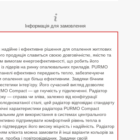
Інформація для замовлення
 надійне і ефективне рішення для опалення житлових
 продукція славиться своєю довговічністю, якістю та
им вимогам енергоефективності, що робить його
 із лідерів на ринку опалювальних приладів. PURMO
і панелі ефективно передають тепло, забезпечуючи
чи опалення ще більш ефективним. Завдяки бічним
естетики інтер’єру. Його сучасний вигляд дозволяє
RMO Compact — це гнучкість у підключенні. Радіатор
у — справа чи зліва, залежно від конфігурації
олоднокатаної сталі, цей радіатор відповідає стандарту
ехнічні характеристики радіатора PURMO Compact
еальним для використання в системах центрального
ективно підтримувати комфортний рівень тепла в
ідтверджує його високу міцність і надійність. Радіатор
ям клієнта можна замовити й інші варіанти кольорів за
 пробка і повітровідвідник. Завдяки своїй