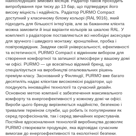
найхолодніших зимових місяців. Радіатор також проходить
випробування при тиску до 13 бар, що підтверджує його
високу міцність і надійність. Радіатор PURMO Compact
доступний у класичному білому кольорі (RAL 9016), який
підходить для більшості інтер'єрів, але за бажанням клієнта
можна замовити й інші варіанти кольорів за шкалою RAL. У
комплекті з радіатором поставляються всі необхідні аксесуари
для зручного і швидкого монтажу: кронштейни, пробка і
повітровідвідник. Завдяки своїй універсальності, ефективності
та естетичності, PURMO Compact є відмінним вибором для
створення комфортної та затишної атмосфери у вашому домі
чи офісі. PURMO — це всесвітньо відомий бренд, що
спеціалізується на виробництві опалювальних рішень
преміум-класу. Заснований у Фінляндії, PURMO вже багато
десятиліть надає клієнтам високоякісні радіатори, що
поєднують інноваційні технології та сучасний дизайн.
Основною метою компанії є забезпечення максимального
комфорту та енергоефективності у кожному домі чи офісі.
Вироби цього бренду вирізняються надійністю, безпекою і
тривалим терміном служби, що робить їх популярними як
серед професіоналів, так і серед звичайних користувачів.
Постійне вдосконалення технологій виробництва дозволяє
PURMO створювати продукцію, яка відповідає сучасним
вимогам до енергоефективності та екологічної безпеки.