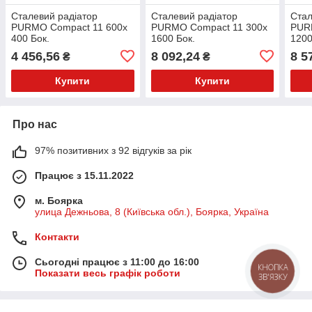
Сталевий радіатор
Сталевий радіатор
Стал
PURMO Compact 11 600х
PURMO Compact 11 300x
PUR
400 Бок.
1600 Бок.
1200
(F061106004010300)
(F061103016010300)
(F06
4 456,56
8 092,24
8 5
₴
₴
Купити
Купити
Про нас
97% позитивних з 92 відгуків за рік
Працює з 15.11.2022
м. Боярка
улица Дежньова, 8 (Київська обл.), Боярка, Україна
Контакти
Сьогодні працює з 11:00 до 16:00
КНОПКА
Показати весь графік роботи
ЗВ'ЯЗКУ