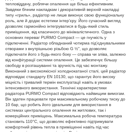
тепловіддачу, роблячи опалення ще більш ефективним.
Завдяки бічним накладкам і декоративній верхній накладці
типу «гриль», радіатор не лише виконує свою функціональну
роль, але й додає естетики інтер’єру. Його сучасний вигляд
дозволяє гармонійно інтегруватися в будь-який стиль
приміщення, від класичного до мінімалістичного. Одна з
основних переваг PURMO Compact — це гнучкість у
підключенні. Радіатор обладнаний чотирма під’єднувальними
отворами з внутрішньою різьбою G ½", що дозволяє
підключати його з будь-якого боку — справа чи зліва, залежно
від конфігурації системи опалення. Це забезпечує більшу
свободу в розташуванні та зручність під час монтажу.
Виконаний з високоякісної холоднокатаної сталі, цей радіатор
відповідає стандарту EN 10130, що гарантує його високу
міцність і тривалий термін експлуатації навіть в умовах
інтенсивного використання. Технічні характеристики
радіатора PURMO Compact відповідають найвищим вимогам.
Він здатен працювати при максимальному робочому тиску до
10 бар, що робить його ідеальним для використання в
системах центрального опалення як житлових, так і
комерційних приміщень. Максимальна робоча температура
становить 110°C, що дозволяє ефективно підтримувати
комфортний рівень тепла в приміщенні навіть під час