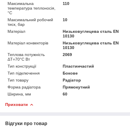
Максимальна
110
температура теплоносія,
°С
Максимальний робочий
10
тиск, бар
Матеріал
Низьковуглецева сталь EN
10130
Матеріал конвекторів
Низьковуглецева сталь EN
10130
Теплова потужність
2069
ΔТ=70°С Вт
Тип конструкції
Пластинчастий
Тип підключення
Бокове
Тип товару
Радіатор
Форма радіатора
Прямокутний
Ширина, мм
60
Приховати
Відгуки про товар