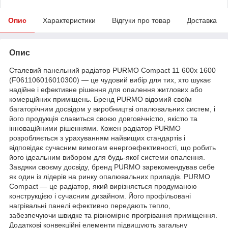
Опис
Характеристики
Відгуки про товар
Доставка
Опис
Сталевий панельний радіатор PURMO Compact 11 600х 1600
(F061106016010300) — це чудовий вибір для тих, хто шукає
надійне і ефективне рішення для опалення житлових або
комерційних приміщень. Бренд PURMO відомий своїм
багаторічним досвідом у виробництві опалювальних систем, і
його продукція славиться своєю довговічністю, якістю та
інноваційними рішеннями. Кожен радіатор PURMO
розробляється з урахуванням найвищих стандартів і
відповідає сучасним вимогам енергоефективності, що робить
його ідеальним вибором для будь-якої системи опалення.
Завдяки своєму досвіду, бренд PURMO зарекомендував себе
як один із лідерів на ринку опалювальних приладів. PURMO
Compact — це радіатор, який вирізняється продуманою
конструкцією і сучасним дизайном. Його профільовані
нагрівальні панелі ефективно передають тепло,
забезпечуючи швидке та рівномірне прогрівання приміщення.
Додаткові конвекційні елементи підвищують загальну