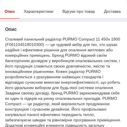
Опис
Характеристики
Відгуки про товар
Доставка
Опис
Сталевий панельний радіатор PURMO Compact 11 450x 1800
(F061104518010300) — це чудовий вибір для тих, хто шукає
надійне і ефективне рішення для опалення житлових або
комерційних приміщень. Бренд PURMO відомий своїм
багаторічним досвідом у виробництві опалювальних систем, і
його продукція славиться своєю довговічністю, якістю та
інноваційними рішеннями. Кожен радіатор PURMO
розробляється з урахуванням найвищих стандартів і
відповідає сучасним вимогам енергоефективності, що робить
його ідеальним вибором для будь-якої системи опалення.
Завдяки своєму досвіду, бренд PURMO зарекомендував себе
як один із лідерів на ринку опалювальних приладів. PURMO
Compact — це радіатор, який вирізняється продуманою
конструкцією і сучасним дизайном. Його профільовані
нагрівальні панелі ефективно передають тепло,
забезпечуючи швидке та рівномірне прогрівання приміщення.
Додаткові конвекційні елементи підвищують загальну