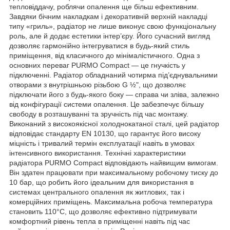
тепловіддачу, роблячи опалення ще більш ефективним.
Завдяки бічним накладкам і декоративній верхній накладці
типу «гриль», радіатор не лише виконує свою функціональну
роль, але й додає естетики інтер’єру. Його сучасний вигляд
дозволяє гармонійно інтегруватися в будь-який стиль
приміщення, від класичного до мінімалістичного. Одна з
основних переваг PURMO Compact — це гнучкість у
підключенні. Радіатор обладнаний чотирма під’єднувальними
отворами з внутрішньою різьбою G ½", що дозволяє
підключати його з будь-якого боку — справа чи зліва, залежно
від конфігурації системи опалення. Це забезпечує більшу
свободу в розташуванні та зручність під час монтажу.
Виконаний з високоякісної холоднокатаної сталі, цей радіатор
відповідає стандарту EN 10130, що гарантує його високу
міцність і тривалий термін експлуатації навіть в умовах
інтенсивного використання. Технічні характеристики
радіатора PURMO Compact відповідають найвищим вимогам.
Він здатен працювати при максимальному робочому тиску до
10 бар, що робить його ідеальним для використання в
системах центрального опалення як житлових, так і
комерційних приміщень. Максимальна робоча температура
становить 110°C, що дозволяє ефективно підтримувати
комфортний рівень тепла в приміщенні навіть під час