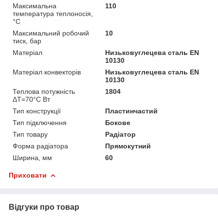
Максимальна
110
температура теплоносія,
°С
Максимальний робочий
10
тиск, бар
Матеріал
Низьковуглецева сталь EN
10130
Матеріал конвекторів
Низьковуглецева сталь EN
10130
Теплова потужність
1804
ΔТ=70°С Вт
Тип конструкції
Пластинчастий
Тип підключення
Бокове
Тип товару
Радіатор
Форма радіатора
Прямокутний
Ширина, мм
60
Приховати
Відгуки про товар