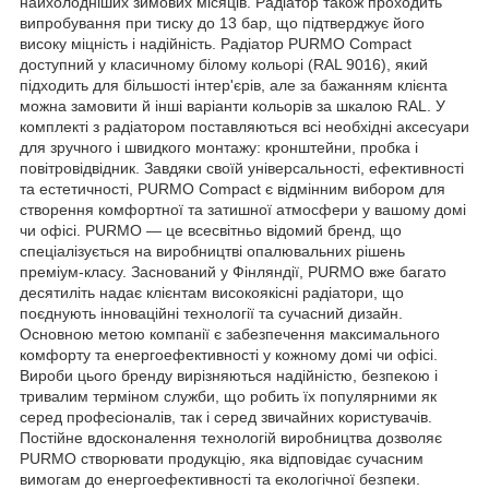
найхолодніших зимових місяців. Радіатор також проходить
випробування при тиску до 13 бар, що підтверджує його
високу міцність і надійність. Радіатор PURMO Compact
доступний у класичному білому кольорі (RAL 9016), який
підходить для більшості інтер'єрів, але за бажанням клієнта
можна замовити й інші варіанти кольорів за шкалою RAL. У
комплекті з радіатором поставляються всі необхідні аксесуари
для зручного і швидкого монтажу: кронштейни, пробка і
повітровідвідник. Завдяки своїй універсальності, ефективності
та естетичності, PURMO Compact є відмінним вибором для
створення комфортної та затишної атмосфери у вашому домі
чи офісі. PURMO — це всесвітньо відомий бренд, що
спеціалізується на виробництві опалювальних рішень
преміум-класу. Заснований у Фінляндії, PURMO вже багато
десятиліть надає клієнтам високоякісні радіатори, що
поєднують інноваційні технології та сучасний дизайн.
Основною метою компанії є забезпечення максимального
комфорту та енергоефективності у кожному домі чи офісі.
Вироби цього бренду вирізняються надійністю, безпекою і
тривалим терміном служби, що робить їх популярними як
серед професіоналів, так і серед звичайних користувачів.
Постійне вдосконалення технологій виробництва дозволяє
PURMO створювати продукцію, яка відповідає сучасним
вимогам до енергоефективності та екологічної безпеки.