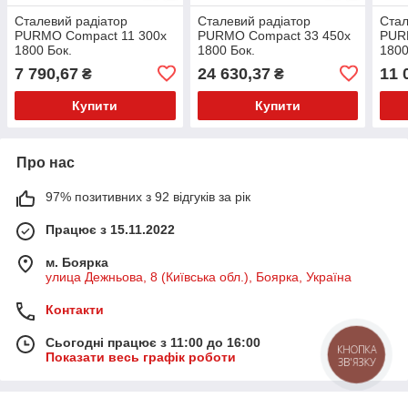
Сталевий радіатор
Сталевий радіатор
Стал
PURMO Compact 11 300x
PURMO Compact 33 450х
PUR
1800 Бок.
1800 Бок.
1800
(F061103018010300)
(F063304518010300)
(F06
7 790,67
24 630,37
11 
₴
₴
Купити
Купити
Про нас
97% позитивних з 92 відгуків за рік
Працює з 15.11.2022
м. Боярка
улица Дежньова, 8 (Київська обл.), Боярка, Україна
Контакти
Сьогодні працює з 11:00 до 16:00
КНОПКА
Показати весь графік роботи
ЗВ'ЯЗКУ