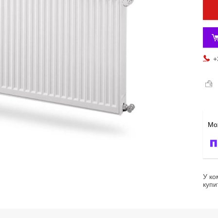
+
У ко
купи