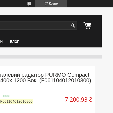
Кошик
КИ
БЛОГ
талевий радіатор PURMO Compact
 400x 1200 Бок. (F061104012010300)
явності
7 200,93 ₴
:
F061104012010300