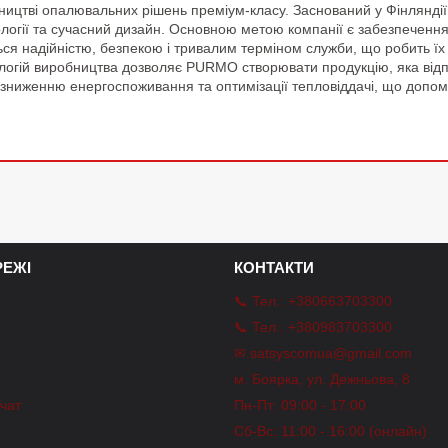
бництві опалювальних рішень преміум-класу. Заснований у Фінлянді
нології та сучасний дизайн. Основною метою компанії є забезпечен
ься надійністю, безпекою і тривалим терміном служби, що робить їх
ологій виробництва дозволяє PURMO створювати продукцію, яка від
у зниженню енергоспоживання та оптимізації тепловіддачі, що допо
ЕЖІ
КОНТАКТИ
📞 Тел.: +380663703300
📞 Тел.: +380983703300
✉ satsyscomua@gmail.com
m
м. Боярка, ул. Дежньова, 8
-чат
Пн-Пт: 09:00 - 17:00
Сб-Вс: 11:00 - 16:00 (онлайн)