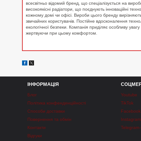
всесвітньо відомий бренд, що спеціалізується на виро
високоякісні радіатори, що поєднують інноваційні тех
кожному домі чи офісі. Вироби цього бренду вирізняют
звичайних користувачів. Постійне вдосконалення техн
екологічної безпеки. Компанія приділяє особливу уваг
жертвуючи при цьому комфортом.
ІНФОРМАЦІЯ
СОЦМЕР
Блог
Youtube
Політика конфенденційності
TikTok
Способи доставки
Facebook
Повернення та обмін
Instagra
Контакти
Telegram
Відгуки