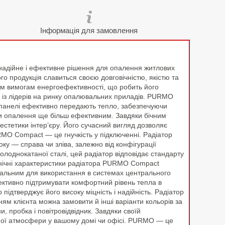
Інформація для замовлення
надійне і ефективне рішення для опалення житлових
 продукція славиться своєю довговічністю, якістю та
им вимогам енергоефективності, що робить його
 із лідерів на ринку опалювальних приладів. PURMO
і панелі ефективно передають тепло, забезпечуючи
чи опалення ще більш ефективним. Завдяки бічним
естетики інтер’єру. Його сучасний вигляд дозволяє
RMO Compact — це гнучкість у підключенні. Радіатор
у — справа чи зліва, залежно від конфігурації
олоднокатаної сталі, цей радіатор відповідає стандарту
ехнічні характеристики радіатора PURMO Compact
еальним для використання в системах центрального
ективно підтримувати комфортний рівень тепла в
ідтверджує його високу міцність і надійність. Радіатор
ям клієнта можна замовити й інші варіанти кольорів за
 пробка і повітровідвідник. Завдяки своїй
шної атмосфери у вашому домі чи офісі. PURMO — це