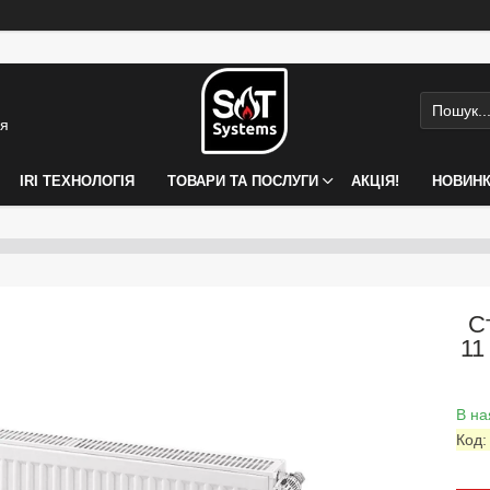
ія
IRI ТЕХНОЛОГІЯ
ТОВАРИ ТА ПОСЛУГИ
АКЦІЯ!
НОВИН
С
11
В на
Код