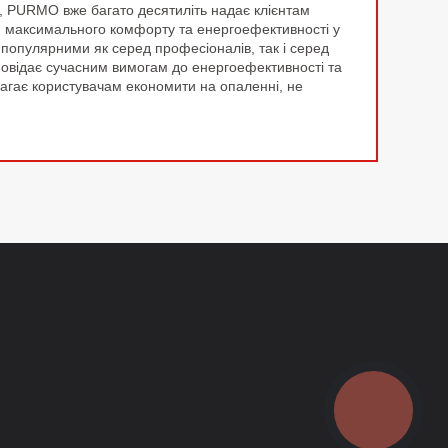
ї, PURMO вже багато десятиліть надає клієнтам
ня максимального комфорту та енергоефективності у
 популярними як серед професіоналів, так і серед
повідає сучасним вимогам до енергоефективності та
магає користувачам економити на опаленні, не
КНОПКА
ЗВ'ЯЗКУ