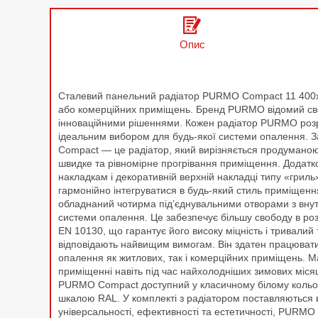
Опис
Сталевий панельний радіатор PURMO Compact 11 400x 
або комерційних приміщень. Бренд PURMO відомий своїм
інноваційними рішеннями. Кожен радіатор PURMO розро
ідеальним вибором для будь-якої системи опалення. З
Compact — це радіатор, який вирізняється продуманою
швидке та рівномірне прогрівання приміщення. Додатк
накладкам і декоративній верхній накладці типу «гриль
гармонійно інтегруватися в будь-який стиль приміщенн
обладнаний чотирма під’єднувальними отворами з внутр
системи опалення. Це забезпечує більшу свободу в розт
EN 10130, що гарантує його високу міцність і тривалий
відповідають найвищим вимогам. Він здатен працювати
опалення як житлових, так і комерційних приміщень. 
приміщенні навіть під час найхолодніших зимових місяц
PURMO Compact доступний у класичному білому кольорі (
шкалою RAL. У комплекті з радіатором поставляються вс
універсальності, ефективності та естетичності, PURM