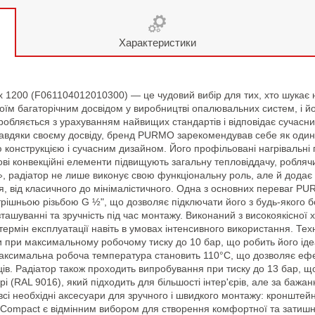
Характеристики
1200 (F061104012010300) — це чудовий вибір для тих, хто шукає 
 багаторічним досвідом у виробництві опалювальних систем, і його
бляється з урахуванням найвищих стандартів і відповідає сучасн
авдяки своєму досвіду, бренд PURMO зарекомендував себе як один
 конструкцією і сучасним дизайном. Його профільовані нагрівальн
ові конвекційні елементи підвищують загальну тепловіддачу, робля
», радіатор не лише виконує свою функціональну роль, але й додає 
я, від класичного до мінімалістичного. Одна з основних переваг PU
ішньою різьбою G ½", що дозволяє підключати його з будь-якого бок
ашуванні та зручність під час монтажу. Виконаний з високоякісної х
 термін експлуатації навіть в умовах інтенсивного використання. Т
 при максимальному робочому тиску до 10 бар, що робить його ід
Максимальна робоча температура становить 110°C, що дозволяє еф
ів. Радіатор також проходить випробування при тиску до 13 бар, що п
RAL 9016), який підходить для більшості інтер'єрів, але за бажанн
і необхідні аксесуари для зручного і швидкого монтажу: кронштейни,
O Compact є відмінним вибором для створення комфортної та зати