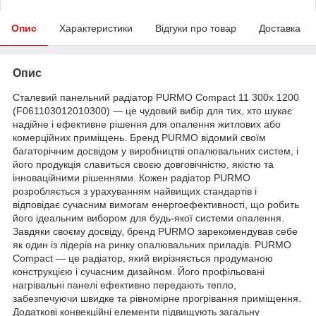
Опис
Характеристики
Відгуки про товар
Доставка
Опис
Сталевий панельний радіатор PURMO Compact 11 300x 1200
(F061103012010300) — це чудовий вибір для тих, хто шукає
надійне і ефективне рішення для опалення житлових або
комерційних приміщень. Бренд PURMO відомий своїм
багаторічним досвідом у виробництві опалювальних систем, і
його продукція славиться своєю довговічністю, якістю та
інноваційними рішеннями. Кожен радіатор PURMO
розробляється з урахуванням найвищих стандартів і
відповідає сучасним вимогам енергоефективності, що робить
його ідеальним вибором для будь-якої системи опалення.
Завдяки своєму досвіду, бренд PURMO зарекомендував себе
як один із лідерів на ринку опалювальних приладів. PURMO
Compact — це радіатор, який вирізняється продуманою
конструкцією і сучасним дизайном. Його профільовані
нагрівальні панелі ефективно передають тепло,
забезпечуючи швидке та рівномірне прогрівання приміщення.
Додаткові конвекційні елементи підвищують загальну