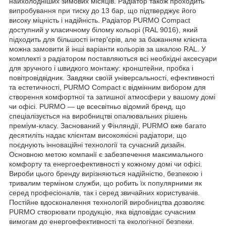
найхолодніших зимових місяців. Радіатор також проходить
випробування при тиску до 13 бар, що підтверджує його
високу міцність і надійність. Радіатор PURMO Compact
доступний у класичному білому кольорі (RAL 9016), який
підходить для більшості інтер'єрів, але за бажанням клієнта
можна замовити й інші варіанти кольорів за шкалою RAL. У
комплекті з радіатором поставляються всі необхідні аксесуари
для зручного і швидкого монтажу: кронштейни, пробка і
повітровідвідник. Завдяки своїй універсальності, ефективності
та естетичності, PURMO Compact є відмінним вибором для
створення комфортної та затишної атмосфери у вашому домі
чи офісі. PURMO — це всесвітньо відомий бренд, що
спеціалізується на виробництві опалювальних рішень
преміум-класу. Заснований у Фінляндії, PURMO вже багато
десятиліть надає клієнтам високоякісні радіатори, що
поєднують інноваційні технології та сучасний дизайн.
Основною метою компанії є забезпечення максимального
комфорту та енергоефективності у кожному домі чи офісі.
Вироби цього бренду вирізняються надійністю, безпекою і
тривалим терміном служби, що робить їх популярними як
серед професіоналів, так і серед звичайних користувачів.
Постійне вдосконалення технологій виробництва дозволяє
PURMO створювати продукцію, яка відповідає сучасним
вимогам до енергоефективності та екологічної безпеки.