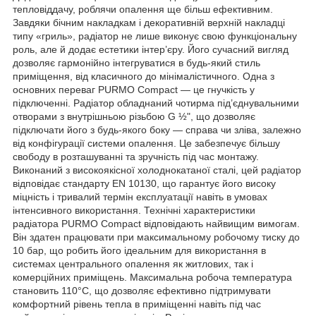
тепловіддачу, роблячи опалення ще більш ефективним.
Завдяки бічним накладкам і декоративній верхній накладці
типу «гриль», радіатор не лише виконує свою функціональну
роль, але й додає естетики інтер’єру. Його сучасний вигляд
дозволяє гармонійно інтегруватися в будь-який стиль
приміщення, від класичного до мінімалістичного. Одна з
основних переваг PURMO Compact — це гнучкість у
підключенні. Радіатор обладнаний чотирма під’єднувальними
отворами з внутрішньою різьбою G ½", що дозволяє
підключати його з будь-якого боку — справа чи зліва, залежно
від конфігурації системи опалення. Це забезпечує більшу
свободу в розташуванні та зручність під час монтажу.
Виконаний з високоякісної холоднокатаної сталі, цей радіатор
відповідає стандарту EN 10130, що гарантує його високу
міцність і тривалий термін експлуатації навіть в умовах
інтенсивного використання. Технічні характеристики
радіатора PURMO Compact відповідають найвищим вимогам.
Він здатен працювати при максимальному робочому тиску до
10 бар, що робить його ідеальним для використання в
системах центрального опалення як житлових, так і
комерційних приміщень. Максимальна робоча температура
становить 110°C, що дозволяє ефективно підтримувати
комфортний рівень тепла в приміщенні навіть під час