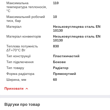
Максимальна
110
температура теплоносія,
°С
Максимальний робочий
10
тиск, бар
Матеріал
Низьковуглецева сталь EN
10130
Матеріал конвекторів
Низьковуглецева сталь EN
10130
Теплова потужність
830
ΔТ=70°С Вт
Тип конструкції
Пластинчастий
Тип підключення
Бокове
Тип товару
Радіатор
Форма радіатора
Прямокутний
Ширина, мм
60
Приховати
Відгуки про товар