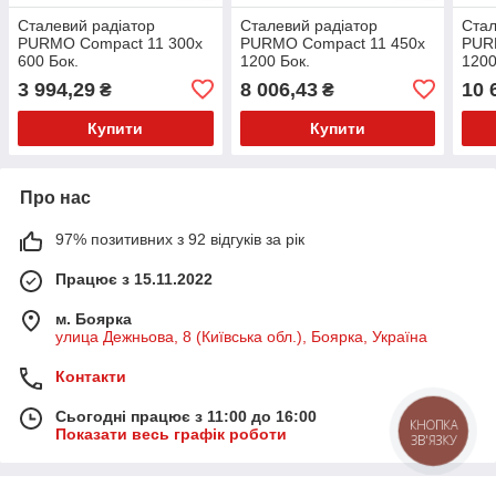
Сталевий радіатор
Сталевий радіатор
Стал
PURMO Compact 11 300x
PURMO Compact 11 450x
PUR
600 Бок.
1200 Бок.
1200
(F061103006010300)
(F061104512010300)
(F0
3 994,29
8 006,43
10 
₴
₴
Купити
Купити
Про нас
97% позитивних з 92 відгуків за рік
Працює з 15.11.2022
м. Боярка
улица Дежньова, 8 (Київська обл.), Боярка, Україна
Контакти
Сьогодні працює з 11:00 до 16:00
КНОПКА
Показати весь графік роботи
ЗВ'ЯЗКУ