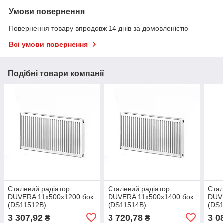
Умови повернення
Повернення товару впродовж 14 днів за домовленістю
Всі умови повернення
Подібні товари компанії
Сталевий радіатор
Сталевий радіатор
Стал
DUVERA 11х500х1200 бок.
DUVERA 11х500х1400 бок.
DUVE
(DS11512B)
(DS11514B)
(DS1
3 307,92
3 720,78
3 0
₴
₴