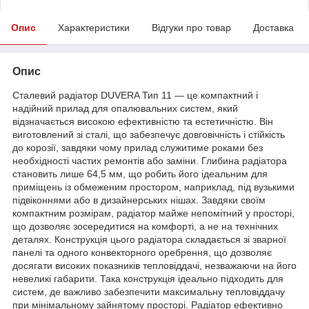
Опис
Характеристики
Відгуки про товар
Доставка
Опис
Сталевий радіатор DUVERA Тип 11 — це компактний і
надійний прилад для опалювальних систем, який
відзначається високою ефективністю та естетичністю. Він
виготовлений зі сталі, що забезпечує довговічність і стійкість
до корозії, завдяки чому прилад служитиме роками без
необхідності частих ремонтів або заміни. Глибина радіатора
становить лише 64,5 мм, що робить його ідеальним для
приміщень із обмеженим простором, наприклад, під вузькими
підвіконнями або в дизайнерських нішах. Завдяки своїм
компактним розмірам, радіатор майже непомітний у просторі,
що дозволяє зосередитися на комфорті, а не на технічних
деталях. Конструкція цього радіатора складається зі зварної
панелі та одного конвекторного оребрення, що дозволяє
досягати високих показників тепловіддачі, незважаючи на його
невеликі габарити. Така конструкція ідеально підходить для
систем, де важливо забезпечити максимальну тепловіддачу
при мінімальному зайнятому просторі. Радіатор ефективно