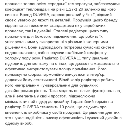
працює з теплоносієм середньої температури, забезпечуючи
коефіцієнт тепловіддачі на рівні 1,27-1,29 залежно від його
висоти. Бренд DUVERA, зареєстрований у Чехії, відомий
своєю увагою до якості та деталей. Продукція цього бренду
відрізняється високими стандартами як у виробничих
процесах, так і в дизайні. Сталеві радіатори цього типу
призначені для бокового підключення, що робить їх
універсальними у використанні з різними інженерними
рішеннями. Вони відповідають потребам сучасних систем
водопостачання, забезпечуючи стабільний комфорт у
холодну пору року. Радіатор DUVERA 11 типу ідеально
підходить для монтажу на стінах, що дозволяє максимально
ефективно використовувати площу приміщення. Його
прямокутна форма гармонійно вписується в інтер'єр,
додаючи йому естетичності. Білий колір радіатора робить
його нейтральним і універсальним для будь-яких
дизайнерських рішень. Така модель не тільки функціональна,
але й елегантна у своїй простоті, підкреслюючи
мінімалістичний підхід до дизайну. Гарантійний термін на
радіатор DUVERA становить 10 років, що свідчить про
впевненість виробника у своїй продукції. Це рішення для тих,
хто шукає надійність, високу ефективність і сучасний дизайн в
одному виробі.