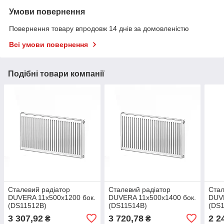
Умови повернення
Повернення товару впродовж 14 днів за домовленістю
Всі умови повернення
Подібні товари компанії
Сталевий радіатор
Сталевий радіатор
Стал
DUVERA 11х500х1200 бок.
DUVERA 11х500х1400 бок.
DUVE
(DS11512B)
(DS11514B)
(DS
3 307,92
3 720,78
2 2
₴
₴