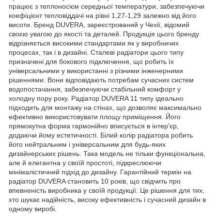
працює з теплоносієм середньої температури, забезпечуючи
коефіцієнт тепловіддачі на рівні 1,27-1,29 залежно від його
висоти. Бренд DUVERA, зареєстрований у Чехії, відомий
своєю увагою до якості та деталей. Продукція цього бренду
відрізняється високими стандартами як у виробничих
процесах, так і в дизайні. Сталеві радіатори цього типу
призначені для бокового підключення, що робить їх
універсальними у використанні з різними інженерними
рішеннями. Вони відповідають потребам сучасних систем
водопостачання, забезпечуючи стабільний комфорт у
холодну пору року. Радіатор DUVERA 11 типу ідеально
підходить для монтажу на стінах, що дозволяє максимально
ефективно використовувати площу приміщення. Його
прямокутна форма гармонійно вписується в інтер'єр,
додаючи йому естетичності. Білий колір радіатора робить
його нейтральним і універсальним для будь-яких
дизайнерських рішень. Така модель не тільки функціональна,
але й елегантна у своїй простоті, підкреслюючи
мінімалістичний підхід до дизайну. Гарантійний термін на
радіатор DUVERA становить 10 років, що свідчить про
впевненість виробника у своїй продукції. Це рішення для тих,
хто шукає надійність, високу ефективність і сучасний дизайн в
одному виробі.