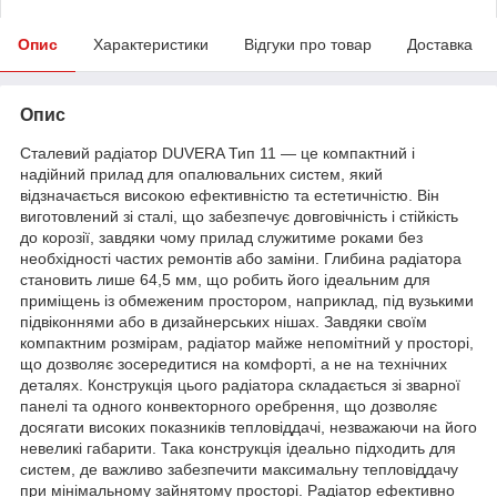
Опис
Характеристики
Відгуки про товар
Доставка
Опис
Сталевий радіатор DUVERA Тип 11 — це компактний і
надійний прилад для опалювальних систем, який
відзначається високою ефективністю та естетичністю. Він
виготовлений зі сталі, що забезпечує довговічність і стійкість
до корозії, завдяки чому прилад служитиме роками без
необхідності частих ремонтів або заміни. Глибина радіатора
становить лише 64,5 мм, що робить його ідеальним для
приміщень із обмеженим простором, наприклад, під вузькими
підвіконнями або в дизайнерських нішах. Завдяки своїм
компактним розмірам, радіатор майже непомітний у просторі,
що дозволяє зосередитися на комфорті, а не на технічних
деталях. Конструкція цього радіатора складається зі зварної
панелі та одного конвекторного оребрення, що дозволяє
досягати високих показників тепловіддачі, незважаючи на його
невеликі габарити. Така конструкція ідеально підходить для
систем, де важливо забезпечити максимальну тепловіддачу
при мінімальному зайнятому просторі. Радіатор ефективно