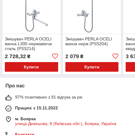
Змішувач PERLA OCELI
Змішувач PERLA OCELI
Змі
ванна L300 нержавіюча
ванна нерж (PSS204)
ван
сталь (PSS214)
квад
2 728,32
2 079
3 6
₴
₴
Купити
Купити
Про нас
97% позитивних з 91 відгука за рік
Працює з 15.11.2022
м. Боярка
улица Дежньова, 8 (Київська обл.), Боярка, Україна
Контакти