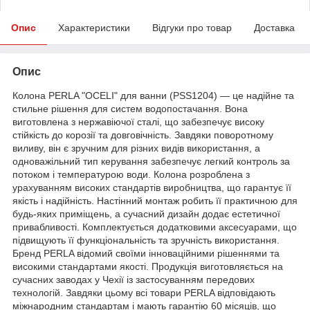
Опис
Характеристики
Відгуки про товар
Доставка
Опис
Колона PERLA "OCELI" для ванни (PSS1204) — це надійне та
стильне рішення для систем водопостачання. Вона
виготовлена з нержавіючої сталі, що забезпечує високу
стійкість до корозії та довговічність. Завдяки поворотному
виливу, він є зручним для різних видів використання, а
одноважільний тип керування забезпечує легкий контроль за
потоком і температурою води. Колона розроблена з
урахуванням високих стандартів виробництва, що гарантує її
якість і надійність. Настінний монтаж робить її практичною для
будь-яких приміщень, а сучасний дизайн додає естетичної
привабливості. Комплектується додатковими аксесуарами, що
підвищують її функціональність та зручність використання.
Бренд PERLA відомий своїми інноваційними рішеннями та
високими стандартами якості. Продукція виготовляється на
сучасних заводах у Чехії із застосуванням передових
технологій. Завдяки цьому всі товари PERLA відповідають
міжнародним стандартам і мають гарантію 60 місяців, що