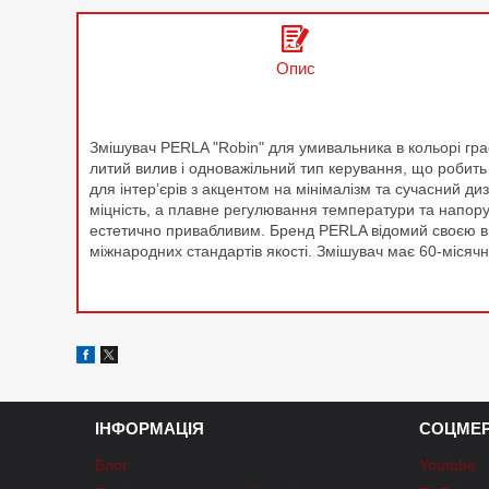
Опис
Змішувач PERLA "Robin" для умивальника в кольорі графі
литий вилив і одноважільний тип керування, що робить
для інтер’єрів з акцентом на мінімалізм та сучасний д
міцність, а плавне регулювання температури та напору
естетично привабливим. Бренд PERLA відомий своєю вис
міжнародних стандартів якості. Змішувач має 60-місячну
ІНФОРМАЦІЯ
СОЦМЕР
Блог
Youtube