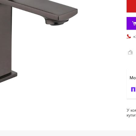
+
У ко
купи