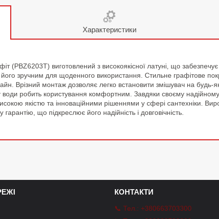
Характеристики
т (PBZ6203T) виготовлений з високоякісної латуні, що забезпечує тр
 його зручним для щоденного використання. Стильне графітове покр
изайн. Врізний монтаж дозволяє легко встановити змішувач на будь-
 води робить користування комфортним. Завдяки своєму надійному л
окою якістю та інноваційними рішеннями у сфері сантехніки. Вироб
 гарантію, що підкреслює його надійність і довговічність.
ЕЖІ
КОНТАКТИ
📞 Тел.: +380663703300