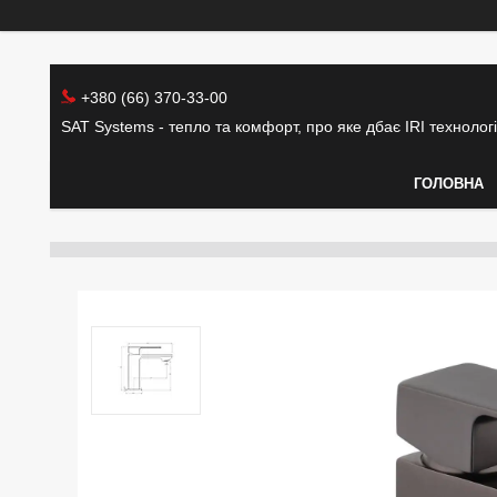
+380 (66) 370-33-00
SAT Systems - тепло та комфорт, про яке дбає IRI технолог
ГОЛОВНА