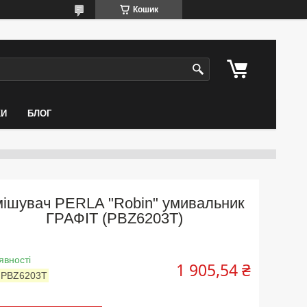
Кошик
КИ
БЛОГ
мішувач PERLA "Robin" умивальник
ГРАФІТ (PBZ6203T)
явності
1 905,54 ₴
:
PBZ6203T