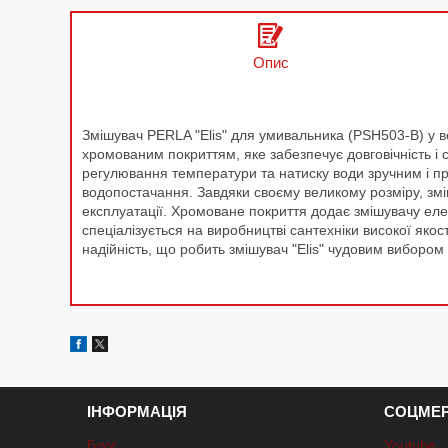
Опис
Змішувач PERLA "Elis" для умивальника (PSH503-B) у ве
хромованим покриттям, яке забезпечує довговічність і с
регулювання температури та натиску води зручним і про
водопостачання. Завдяки своєму великому розміру, зм
експлуатації. Хромоване покриття додає змішувачу ел
спеціалізується на виробництві сантехніки високої яко
надійність, що робить змішувач "Elis" чудовим виборо
ІНФОРМАЦІЯ
СОЦМЕР
Блог
Youtube