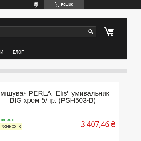
Кошик
КИ
БЛОГ
мішувач PERLA "Elis" умивальник
BIG хром б/пр. (PSH503-B)
явності
3 407,46 ₴
:
PSH503-B