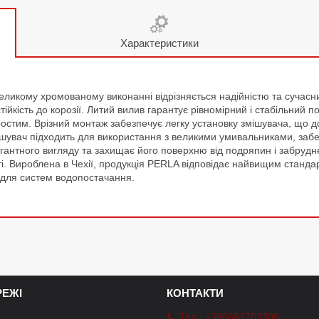
Характеристики
ликому хромованому виконанні відрізняється надійністю та сучасним
тійкість до корозії. Литий вилив гарантує рівномірний і стабільний 
стим. Врізний монтаж забезпечує легку установку змішувача, що доз
ішувач підходить для використання з великими умивальниками, забе
егантного вигляду та захищає його поверхню від подряпин і забруд
сті. Вироблена в Чехії, продукція PERLA відповідає найвищим станд
м для систем водопостачання.
ЕЖІ
КОНТАКТИ
📞 Тел.: +380663703300