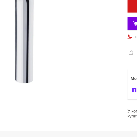
+
У ко
купи