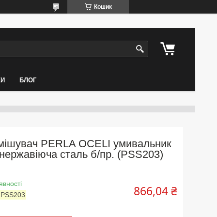
Кошик
КИ
БЛОГ
мішувач PERLA OCELI умивальник
нержавіюча сталь б/пр. (PSS203)
явності
866,04 ₴
:
PSS203