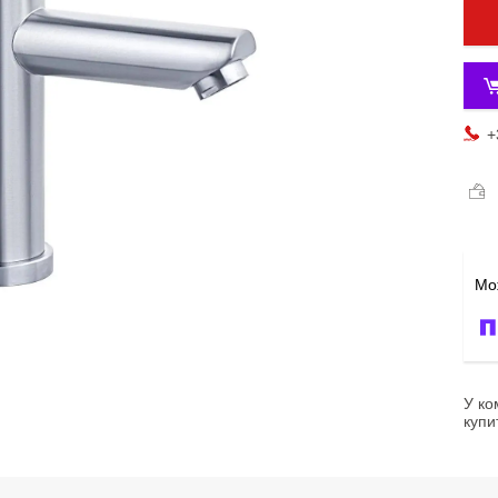
+
У ко
купи