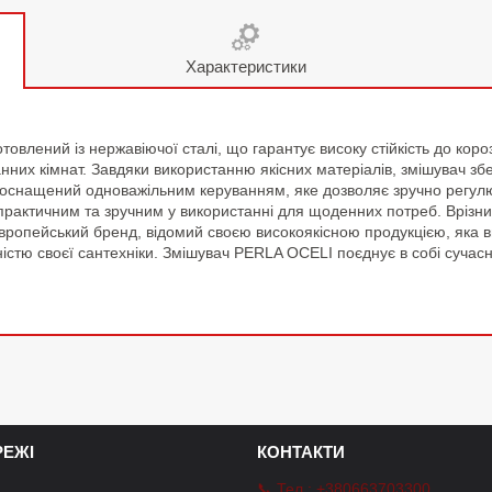
Характеристики
лений із нержавіючої сталі, що гарантує високу стійкість до короз
нних кімнат. Завдяки використанню якісних матеріалів, змішувач зб
ін оснащений одноважільним керуванням, яке дозволяє зручно регулю
 практичним та зручним у використанні для щоденних потреб. Врізни
ропейський бренд, відомий своєю високоякісною продукцією, яка ви
ністю своєї сантехніки. Змішувач PERLA OCELI поєднує в собі сучасн
ЕЖІ
КОНТАКТИ
📞 Тел.: +380663703300