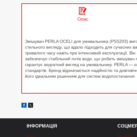
Опис
Змішувач PERLA OCELI для умивальника (PSS203) виготов
стильного вигляду, що вдало підходить для сучасних ва
тривалого часу навіть при інтенсивній експлуатації. В
забезпечує стабільний потік води, що робить змішувач
гарантує акуратний вигляд на умивальнику. PERLA — єв
стандартів. Бренд відзначається надійністю та довговіч
його ідеальним рішенням для систем водопостачання.
ІНФОРМАЦІЯ
СОЦМЕР
Блог
Youtube