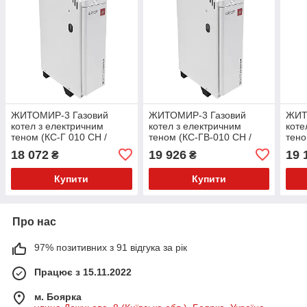
ЖИТОМИР-3 Газовий
ЖИТОМИР-3 Газовий
ЖИТ
котел з електричним
котел з електричним
коте
теном (КС-Г 010 СН /
теном (КС-ГВ-010 СН /
тено
КЕ-4,5)
КЕ-4,5)
КЕ-4
18 072
19 926
19 
₴
₴
Купити
Купити
Про нас
97% позитивних з 91 відгука за рік
Працює з 15.11.2022
м. Боярка