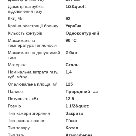
Діаметр патрубків
1/2&quot;
підключення газу
ККД, %
92
Країна реєстрації бренду
Україна
Кількість контурів
Одноконтурний
Максимальна
90 °C
температура теплоносія
Максимально допустимий
2 бар
тиск
Матеріал
Сталь
Номінальна витрата газу,
1,4
куб. м/год
Опалювальна площа, м²
125
Паливо
Природний газ
Потужність, кВт
12,5
Розмір
1 1/2&quot;
Тип камери згоряння
Закрита
Тип розпалювання
П’єзо
Тип товару
Котел
Тип тяги
Атмосферна