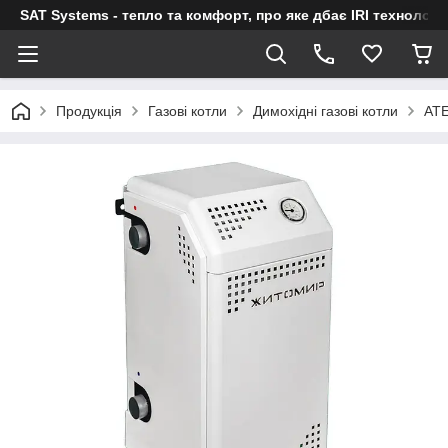
SAT Systems - тепло та комфорт, про яке дбає IRI технологі
Продукція
Газові котли
Димохідні газові котли
AT