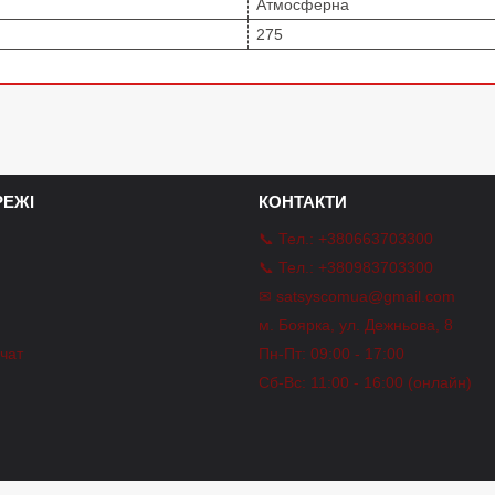
Атмосферна
275
ЕЖІ
КОНТАКТИ
📞 Тел.: +380663703300
📞 Тел.: +380983703300
✉ satsyscomua@gmail.com
m
м. Боярка, ул. Дежньова, 8
-чат
Пн-Пт: 09:00 - 17:00
Сб-Вс: 11:00 - 16:00 (онлайн)