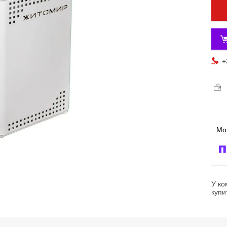
+
У ко
купи