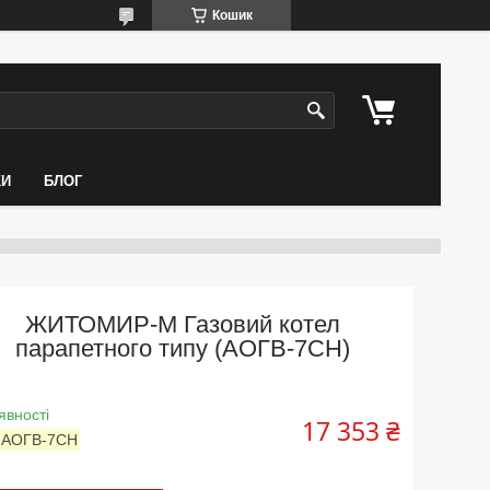
Кошик
КИ
БЛОГ
ЖИТОМИР-М Газовий котел
парапетного типу (АОГВ-7СН)
явності
17 353 ₴
:
АОГВ-7СН