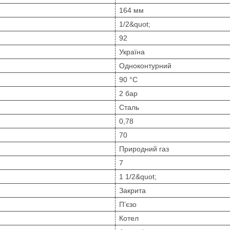
164 мм
1/2&quot;
92
Україна
Одноконтурний
90 °C
2 бар
Сталь
0,78
70
Природний газ
7
1 1/2&quot;
Закрита
П’єзо
Котел