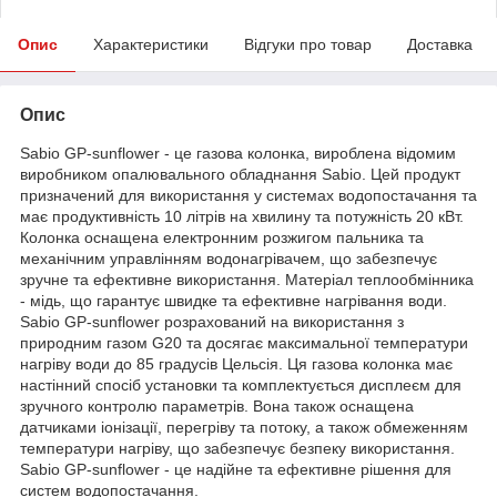
Опис
Характеристики
Відгуки про товар
Доставка
Опис
Sabio GP-sunflower - це газова колонка, вироблена відомим
виробником опалювального обладнання Sabio. Цей продукт
призначений для використання у системах водопостачання та
має продуктивність 10 літрів на хвилину та потужність 20 кВт.
Колонка оснащена електронним розжигом пальника та
механічним управлінням водонагрівачем, що забезпечує
зручне та ефективне використання. Матеріал теплообмінника
- мідь, що гарантує швидке та ефективне нагрівання води.
Sabio GP-sunflower розрахований на використання з
природним газом G20 та досягає максимальної температури
нагріву води до 85 градусів Цельсія. Ця газова колонка має
настінний спосіб установки та комплектується дисплеєм для
зручного контролю параметрів. Вона також оснащена
датчиками іонізації, перегріву та потоку, а також обмеженням
температури нагріву, що забезпечує безпеку використання.
Sabio GP-sunflower - це надійне та ефективне рішення для
систем водопостачання.