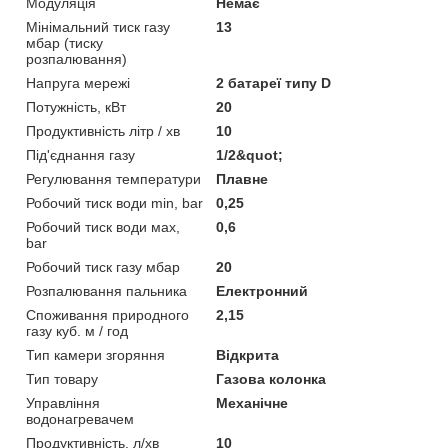
Модуляція
Немає
Мінімальний тиск газу
13
мбар (тиску
розпалювання)
Напруга мережі
2 батареї типу D
Потужність, кВт
20
Продуктивність літр / хв
10
Під'єднання газу
1/2&quot;
Регулювання температури
Плавне
Робочий тиск води min, bar
0,25
Робочий тиск води мах,
0,6
bar
Робочий тиск газу мбар
20
Розпалювання пальника
Електронний
Споживання природного
2,15
газу куб. м / год
Тип камери згоряння
Відкрита
Тип товару
Газова колонка
Управління
Механічне
водонагревачем
Продуктивність, л/хв
10