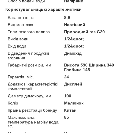
Спосіб подачі води
Напірний
Користувальницькі характеристики
Вага нетто, кг
8,9
Вид монтажа
Настінний
Типи газового палива
Природний газ G20
Вихід води
1/2&quot;
Вхід води
1/2&quot;
Відведення продуктів
Димохід
згоряння
Габаритні розміри, мм
Висота 590 Ширина 340
Глибина 145
Гарантія, міс.
24
Додаткові характетерістікі
Дисплей
комплектації
Діаметр димоходу, мм
100
Колір
Малюнок
Країна реєстрації бренду
Китай
Максимальна
85
температура нагріву води,
°C