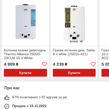
Колонка газова димохідна
Газова колонка дим. Sabio
Газо
Thermo Alliance JSD20-
8 л white (JSD16-A21)
10 л
10CLM 10 л White
AC21
4 909
4 239
5 0
₴
₴
Купити
Купити
Про нас
97% позитивних з 92 відгуків за рік
Працює з 15.11.2022