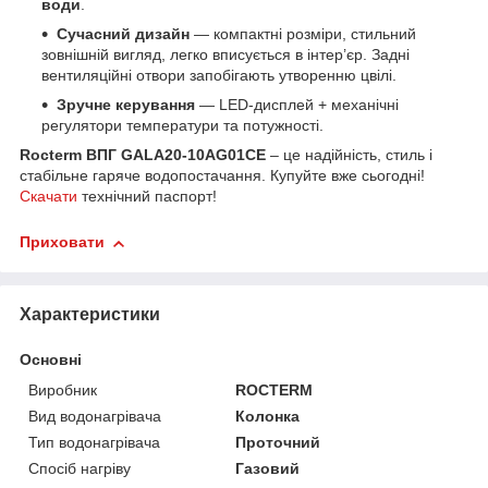
води
.
Сучасний дизайн
— компактні розміри, стильний
зовнішній вигляд, легко вписується в інтер’єр. Задні
вентиляційні отвори запобігають утворенню цвілі.
Зручне керування
— LED-дисплей + механічні
регулятори температури та потужності.
Rocterm ВПГ GALA20-10AG01CE
– це надійність, стиль і
стабільне гаряче водопостачання. Купуйте вже сьогодні!
Скачати
технічний паспорт!
Приховати
Характеристики
Основні
Виробник
ROCTERM
Вид водонагрівача
Колонка
Тип водонагрівача
Проточний
Спосіб нагріву
Газовий