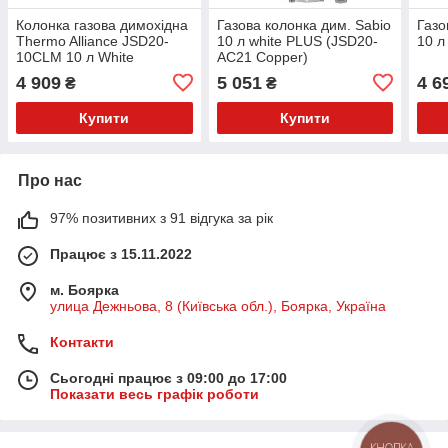
Колонка газова димохідна
Газова колонка дим. Sabio
Газо
Thermo Alliance JSD20-
10 л white PLUS (JSD20-
10 л
10CLM 10 л White
AC21 Copper)
4 909
5 051
4 6
₴
₴
Купити
Купити
Про нас
97% позитивних з 91 відгука за рік
Працює з 15.11.2022
м. Боярка
улица Дежньова, 8 (Київська обл.), Боярка, Україна
Контакти
Сьогодні працює з 09:00 до 17:00
Показати весь графік роботи
КНОПКА