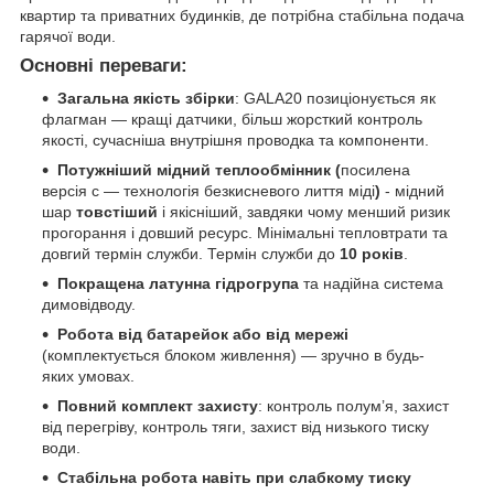
квартир та приватних будинків, де потрібна стабільна подача
гарячої води.
Основні переваги:
Загальна якість збірки
: GALA20 позиціонується як
флагман — кращі датчики, більш жорсткий контроль
якості, сучасніша внутрішня проводка та компоненти.
Потужніший мідний теплообмінник (
посилена
версія с — технологія безкисневого лиття міді
)
- мідний
шар
товстіший
і якісніший, завдяки чому менший ризик
прогорання і довший ресурс. Мінімальні тепловтрати та
довгий термін служби. Термін служби до
10 років
.
Покращена латунна гідрогрупа
та надійна система
димовідводу.
Робота від батарейок або від мережі
(комплектується блоком живлення) — зручно в будь-
яких умовах.
Повний комплект захисту
: контроль полум’я, захист
від перегріву, контроль тяги, захист від низького тиску
води.
Стабільна робота навіть при слабкому тиску