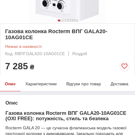
Газова колонка Rocterm ВПГ GALA20-
10AG01CE
Немає в наявності
Код: RВПГGALA20-10AG01CE
Роздріб
7 285
₴
Опис
Характеристики
Відгуки про товар
Доставка
Опис
Газова колонка Rocterm ВПГ GALA20-10AG01CE
(OXI FREE): потужність, стиль та безпека
Rocterm GALA 20 — це сучасна флагманська модель газової
проточної колонки з димовідводом. Ідеально підходить для