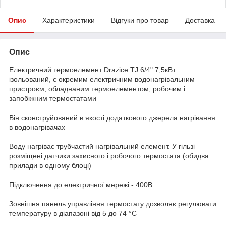
Опис
Характеристики
Відгуки про товар
Доставка
Опис
Електричний термоелемент Drazice TJ 6/4" 7,5кВт
ізольований, є окремим електричним водонагрівальним
пристроєм, обладнаним термоелементом, робочим і
запобіжним термостатами
Він сконструйований в якості додаткового джерела нагрівання
в водонагрівачах
Воду нагріває трубчастий нагрівальний елемент. У гільзі
розміщені датчики захисного і робочого термостата (обидва
прилади в одному блоці)
Підключення до електричної мережі - 400В
Зовнішня панель управління термостату дозволяє регулювати
температуру в діапазоні від 5 до 74 °C