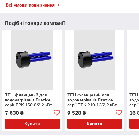
Всі умови повернення
Подібні товари компанії
ТЕН фланцевий для
ТЕН фланцевий для
ТЕН
водонагрівачів Drazice
водонагрівачів Drazice
водо
серії TPK 150-8/2,2 кВт
серії TPK 210-12/2,2 кВт
сері
7 630
9 528
16 
₴
₴
Купити
Купити