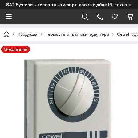
SAT Systems - тепло та комфорт, про яке дбає IRI технологі
Продукція
Термостати, датчики, адаптери
Cewal RQ0
Механічний