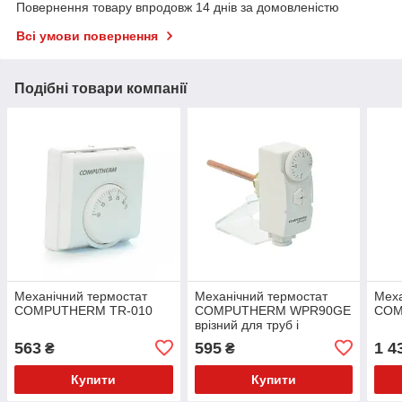
Повернення товару впродовж 14 днів за домовленістю
Всі умови повернення
Подібні товари компанії
Механічний термостат
Механічний термостат
Меха
COMPUTHERM TR-010
COMPUTHERM WPR90GE
COM
врізний для труб і
бойлерів
563
595
1 4
₴
₴
Купити
Купити