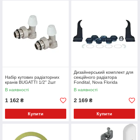
Дизайнерський комплект для
Набір кутових радіаторних
секційного радіатора
кранів BUGATTI 1/2" 2шт
Fondital, Nova Florida
кронштейн, футорки BLACK
В наявності
В наявності
COFEE
1 162
2 169
₴
₴
Купити
Купити