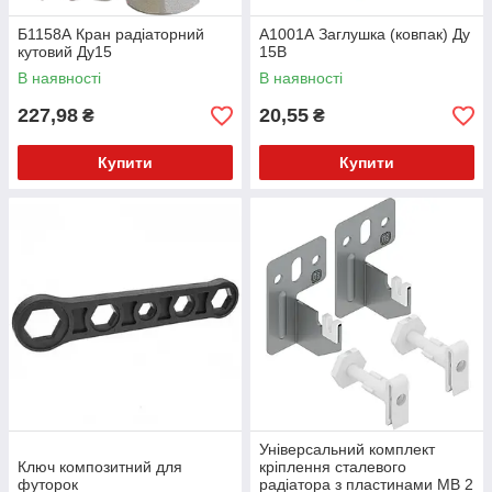
Б1158А Кран радiаторний
А1001А Заглушка (ковпак) Ду
кутовий Ду15
15В
В наявності
В наявності
227,98
20,55
₴
₴
Купити
Купити
Універсальний комплект
Ключ композитний для
кріплення сталевого
футорок
радіатора з пластинами MB 2