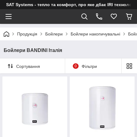
SAT Systems - тепло та комфорт, про яке дбає IRI технологі
Продукція
Бойлери
Бойлери накопичувальні
Бойл
Бойлери BANDINI Iталія
Сортування
0
Фільтри