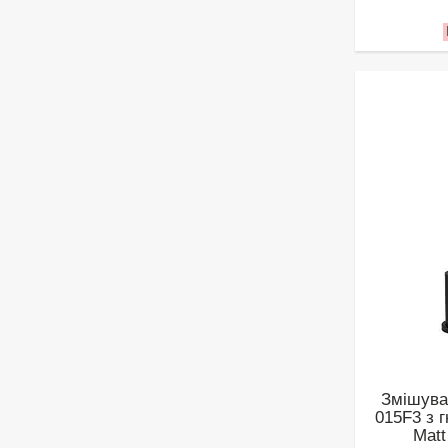
Змішувач
015F3 з 
Mat