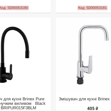
SD00053180
SD00053181
 для кухні Brinex Pure
Змішувач для кухні Brinex
гнучким виливом Black
t BRIPUR015F3BLM
405 ₴