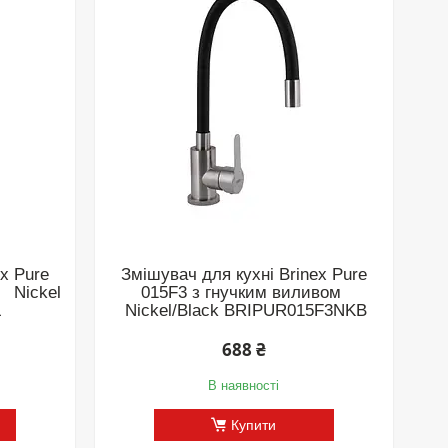
x Pure
Змішувач для кухні Brinex Pure
м Nickel
015F3 з гнучким виливом
L
Nickel/Black BRIPUR015F3NKB
688 ₴
В наявності
Купити