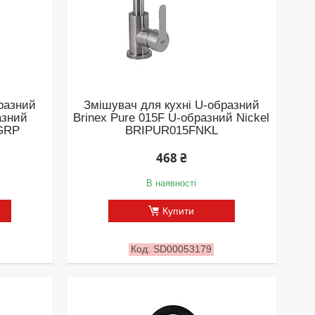
разний
Змішувач для кухні U-образний
азний
Brinex Pure 015F U-образний Nickel
FGRP
BRIPUR015FNKL
468 ₴
В наявності
Купити
SD00053179