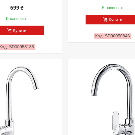
699 ₴
В наявності
В наявності
Купити
Купити
SD00050846
SD00053185