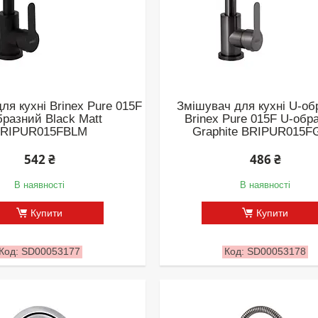
ля кухні Brinex Pure 015F
Змішувач для кухні U-об
бразний Black Matt
Brinex Pure 015F U-обр
RIPUR015FBLM
Graphite BRIPUR015
542 ₴
486 ₴
В наявності
В наявності
Купити
Купити
SD00053177
SD00053178