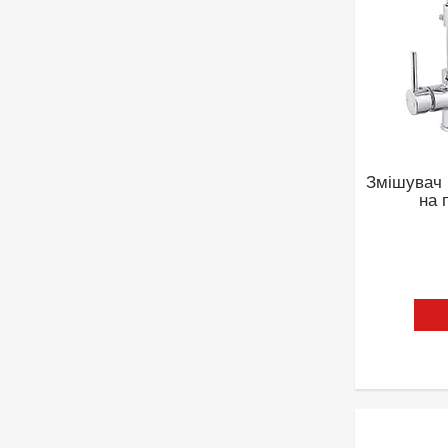
Змішувач 
на 