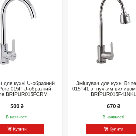
 для кухні U-образний
Змішувач для кухні Brine
 Pure 015F U-образний
015F41 з гнучким виливо
me BRIPUR015FCRM
BRIPUR015F41NK
500 ₴
670 ₴
В наявності
В наявності
Купити
Купити