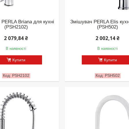
 PERLA Briana для кухні
Змішувач PERLA Elis кух
(PSH2102)
(PSH502)
2 079,84 ₴
2 002,14 ₴
В наявності
В наявності
Купити
Купити
PSH2102
PSH502