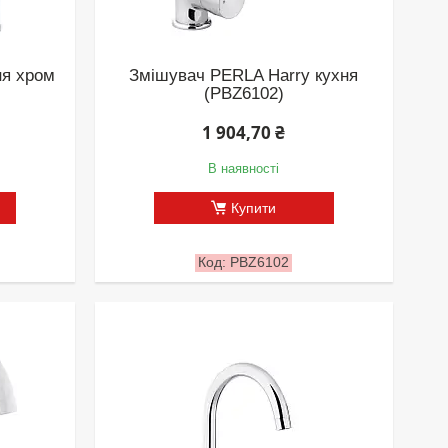
ня хром
Змішувач PERLA Harry кухня
(PBZ6102)
1 904,70 ₴
В наявності
Купити
PBZ6102