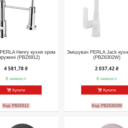
PERLA Henry кухня хром
Змішувач PERLA Jack кух
пружині (PBZ6912)
(PBZ6302W)
4 581,78 ₴
2 037,42 ₴
В наявності
В наявності
Купити
Купити
PBZ6912
PBZ6302W