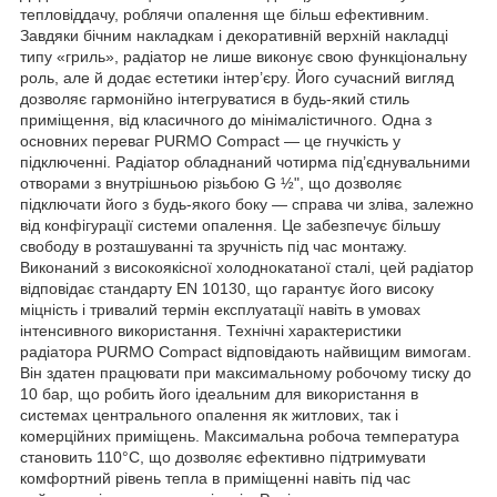
тепловіддачу, роблячи опалення ще більш ефективним.
Завдяки бічним накладкам і декоративній верхній накладці
типу «гриль», радіатор не лише виконує свою функціональну
роль, але й додає естетики інтер’єру. Його сучасний вигляд
дозволяє гармонійно інтегруватися в будь-який стиль
приміщення, від класичного до мінімалістичного. Одна з
основних переваг PURMO Compact — це гнучкість у
підключенні. Радіатор обладнаний чотирма під’єднувальними
отворами з внутрішньою різьбою G ½", що дозволяє
підключати його з будь-якого боку — справа чи зліва, залежно
від конфігурації системи опалення. Це забезпечує більшу
свободу в розташуванні та зручність під час монтажу.
Виконаний з високоякісної холоднокатаної сталі, цей радіатор
відповідає стандарту EN 10130, що гарантує його високу
міцність і тривалий термін експлуатації навіть в умовах
інтенсивного використання. Технічні характеристики
радіатора PURMO Compact відповідають найвищим вимогам.
Він здатен працювати при максимальному робочому тиску до
10 бар, що робить його ідеальним для використання в
системах центрального опалення як житлових, так і
комерційних приміщень. Максимальна робоча температура
становить 110°C, що дозволяє ефективно підтримувати
комфортний рівень тепла в приміщенні навіть під час