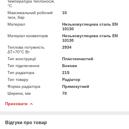
температура теплоносія,
°С
Максимальний робочий
10
тиск, бар
Матеріал
Низьковуглецева сталь EN
10130
Матеріал конвекторів
Низьковуглецева сталь EN
10130
Теплова потужність
2934
ΔТ=70°С Вт
Тип конструкції
Пластинчастий
Тип підключення
Бокове
Тип радіатора
21S
Тип товару
Радіатор
Форма радіатора
Прямокутний
Ширина, мм
70
Приховати
Відгуки про товар