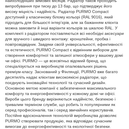
найхолодніших зимових місяців. Радіатор також проходить
випробування при тиску до 13 бар, що підтверджує його
високу міцність і надійність. Радіатор PURMO Compact
доступний у класичному білому кольорі (RAL 9016), який
підходить для більшості інтер'єрів, але за бажанням клієнта
можна замовити й інші варіанти кольорів за шкалою RAL. У
комплекті з радіатором поставляються всі необхідні аксесуари
для зручного і швидкого монтажу: кронштейни, пробка і
повітровідвідник. Завдяки своїй універсальності, ефективності
та естетичності, PURMO Compact є відмінним вибором для
створення комфортної та затишної атмосфери у вашому домі
чи офісі. PURMO — це всесвітньо відомий бренд, що
спеціалізується на виробництві опалювальних рішень
преміум-класу. Заснований у Фінляндії, PURMO вже багато
десятиліть надає клієнтам високоякісні радіатори, що
поєднують інноваційні технології та сучасний дизайн.
Основною метою компанії є забезпечення максимального
комфорту та енергоефективності у кожному домі чи офісі.
Вироби цього бренду вирізняються надійністю, безпекою і
тривалим терміном служби, що робить їх популярними як
серед професіоналів, так і серед звичайних користувачів.
Постійне вдосконалення технологій виробництва дозволяє
PURMO створювати продукцію, яка відповідає сучасним
вимогам до енергоефективності та екологічної безпеки.