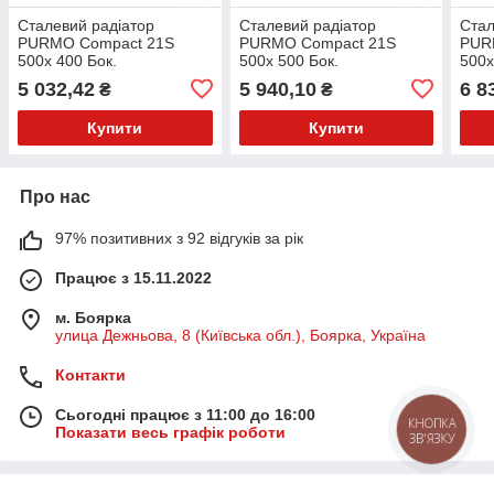
Сталевий радіатор
Сталевий радіатор
Стал
PURMO Compact 21S
PURMO Compact 21S
PUR
500x 400 Бок.
500x 500 Бок.
500x
(F062105004010300)
(F062105005010300)
(F0
5 032,42
5 940,10
6 8
₴
₴
Купити
Купити
Про нас
97% позитивних з 92 відгуків за рік
Працює з 15.11.2022
м. Боярка
улица Дежньова, 8 (Київська обл.), Боярка, Україна
Контакти
Сьогодні працює з 11:00 до 16:00
КНОПКА
Показати весь графік роботи
ЗВ'ЯЗКУ