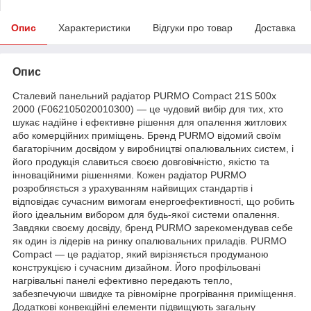
Опис
Характеристики
Відгуки про товар
Доставка
Опис
Сталевий панельний радіатор PURMO Compact 21S 500x
2000 (F062105020010300) — це чудовий вибір для тих, хто
шукає надійне і ефективне рішення для опалення житлових
або комерційних приміщень. Бренд PURMO відомий своїм
багаторічним досвідом у виробництві опалювальних систем, і
його продукція славиться своєю довговічністю, якістю та
інноваційними рішеннями. Кожен радіатор PURMO
розробляється з урахуванням найвищих стандартів і
відповідає сучасним вимогам енергоефективності, що робить
його ідеальним вибором для будь-якої системи опалення.
Завдяки своєму досвіду, бренд PURMO зарекомендував себе
як один із лідерів на ринку опалювальних приладів. PURMO
Compact — це радіатор, який вирізняється продуманою
конструкцією і сучасним дизайном. Його профільовані
нагрівальні панелі ефективно передають тепло,
забезпечуючи швидке та рівномірне прогрівання приміщення.
Додаткові конвекційні елементи підвищують загальну